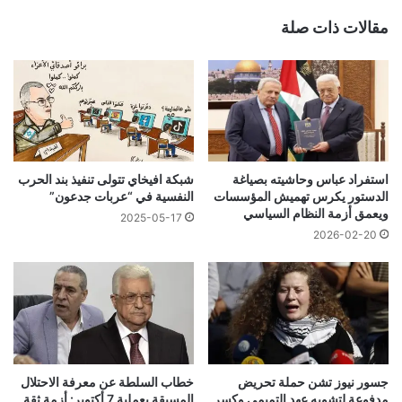
مقالات ذات صلة
استفراد عباس وحاشيته بصياغة
شبكة افيخاي تتولى تنفيذ بند الحرب
الدستور يكرس تهميش المؤسسات
النفسية في “عربات جدعون”
ويعمق أزمة النظام السياسي
2025-05-17
2026-02-20
جسور نيوز تشن حملة تحريض
خطاب السلطة عن معرفة الاحتلال
مدفوعة لتشويه عهد التميمي وكسر
المسبقة بعملية 7 أكتوبر: أزمة ثقة