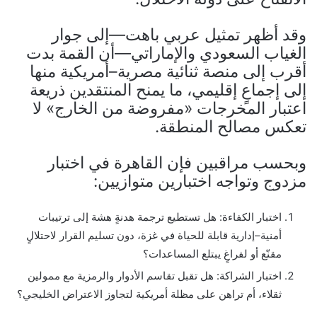
وقد أظهر تمثيل عربي باهت—إلى جوار
الغياب السعودي والإماراتي—أن القمة بدت
أقرب إلى منصة ثنائية مصرية–أمريكية منها
إلى إجماعٍ إقليمي، ما يمنح المنتقدين ذريعة
اعتبار المخرجات «مفروضة من الخارج» لا
تعكس مصالح المنطقة.
وبحسب مراقبين فإن القاهرة في اختبار
مزدوج وتواجه اختبارين متوازيين:
اختبار الكفاءة: هل تستطيع ترجمة هدنةٍ هشة إلى ترتيبات
أمنية–إدارية قابلة للحياة في غزة، دون تسليم القرار لاحتلالٍ
مقنّع أو لفراغٍ يبتلع المساعدات؟
اختبار الشراكة: هل تقبل تقاسم الأدوار والرمزية مع ممولين
ثقلاء، أم تراهن على مظلة أمريكية لتجاوز الاعتراض الخليجي؟