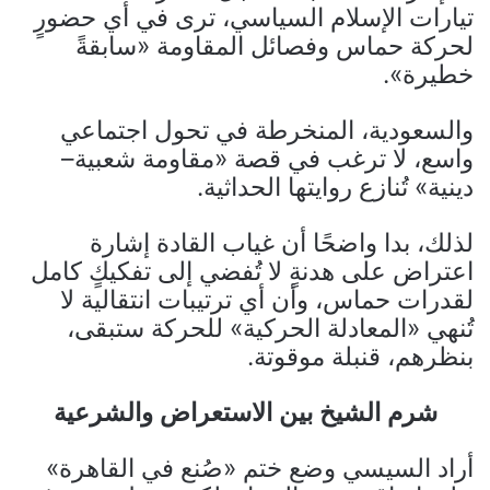
تيارات الإسلام السياسي، ترى في أي حضورٍ
لحركة حماس وفصائل المقاومة «سابقةً
خطيرة».
والسعودية، المنخرطة في تحول اجتماعي
واسع، لا ترغب في قصة «مقاومة شعبية–
دينية» تُنازع روايتها الحداثية.
لذلك، بدا واضحًا أن غياب القادة إشارة
اعتراض على هدنةٍ لا تُفضي إلى تفكيكٍ كامل
لقدرات حماس، وأن أي ترتيبات انتقالية لا
تُنهي «المعادلة الحركية» للحركة ستبقى،
بنظرهم، قنبلة موقوتة.
شرم الشيخ بين الاستعراض والشرعية
أراد السيسي وضع ختم «صُنع في القاهرة»