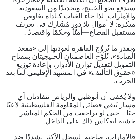
ستدفع نحو الخليج، وتحديدًا من السعودية
والإمارات. لذا جاء الغياب كـأداة تفاوض
مبكرة: لا أموال بلا دورٍ مُشَارِك في تعريف
مستقبل القطاع—أمنًا وحكمًا واقتصادًا.
وبقدر ما تُروِّج القاهرة لعودتها إلى «مقعد
القيادة»، تُلوّح العاصمتان الخليجيتان بمفتاح
التمويل لتعديل توازن الأدوار، وإعادة توزيع
«حقوق التأليف» في المشهد الإقليمي لما بعد
الحرب.
ولا يُخفى أن أبوظبي والرياض تتفاديان أي
مسار يُبقي فصائل المقاومة الفلسطينية لاعبًا
حيًّا—حتى لو تراجعت من الحكم المباشر—
خشية انعكاس ذلك على الداخل.
فالإمارات، صاحبة السجل الأكثر تشددًا ضد