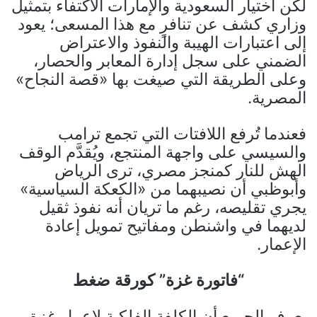
لكن اختيار السعودية والإمارات الاكتفاء بتمثيل
وزاري كشف عن تنافرٍ مع هذا المسعى؛ يعود
إلى اعتبارات الهيبة والنفوذ والاعتراض
الضمني على سجل إدارة المعابر والحصار،
وعلى الطريقة التي صيغت بها «قصة النجاح»
المصرية.
فعندما تُرفع اللافتات التي تجمع ترامب
والسيسي على واجهة المنتجع، ويُقدَّم الوقف
الهش للنار كمنجز مصري، ترى الرياض
وأبوظبي أن نصيبهما من «الكعكة السياسية»
يجري تقليصه، رغم ما تريان أنه نفوذ ثقيل
لديهما في واشنطن ومفاتيح تمويل إعادة
الإعمار.
“فاتورة غزة” كورقة ضغط
يعرف الجميع أن الكلفة الفلكية لإعمار غزة