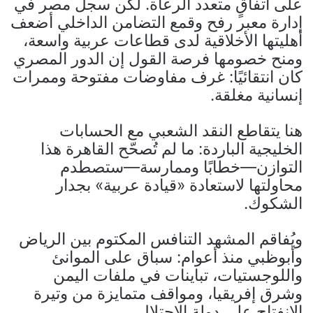
على اتفاقٍ متعدد الرعاة. لكن سجل مصر في
إدارة معبر رفح وقمع التضامن الداخلي أضعف
أهليتها الأخلاقية لدى قطاعات عربية واسعة،
ومنح خصومها فرصة القول إن الدور المصري
كان انتقائيًا: غرف مفاوضات مفتوحة وممرات
إنسانية مغلقة.
هنا يتقاطع النقد الشعبي مع الحسابات
الخليجية الباردة: ما لم تُصحّح القاهرة هذا
التوازن—خطابًا وممارسة—ستصطدم
محاولتها لاستعادة «قيادة عربية» بجدار
الشكوك.
ويُفاقم المشهد التنافس المكتوم بين الرياض
وأبوظبي منذ أعوام: سباق على الموانئ
واللوجستيات، تباينات في ملفات اليمن
وشرق إفريقيا، ومواقف متمايزة من وتيرة
الانفتاح على دولة الاحتلال.