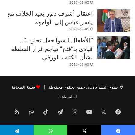
2026-08-05
اعتقال أشرف دبور يعيد الخلاف مع
ياسر عباس إلى الواجهة
2026-08-05
“الأطفال ليسوا حقل تجارب”..
قيادي بـ”فتح” يهاجم قرار السلطة
بشأن الكتاب الورقي
2026-08-05
© حقوق النشر 2026، جميع الحقوق محفوظة |
شبكة الصحافة
الفلسطينية
فيسبوك
‫X
‫YouTube
انستقرام
تيلقرام
‫TikTok
واتساب
ملخص
الموقع