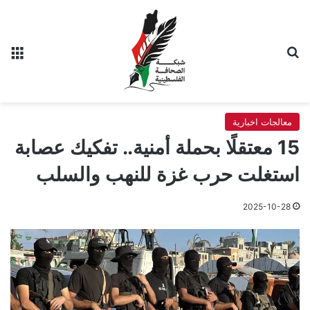
بحث عن
الق
معالجات اخبارية
15 معتقلًا بحملة أمنية.. تفكيك عصابة
استغلت حرب غزة للنهب والسلب
2025-10-28