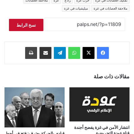
تفكيك العصابات في غزة
حرب غزة
رادع
غزة
ملاحقة العصابات
ملاحقة العصابات في غزة
ميليشيات في غزة
نسخ الرابط
فيسبوك
‫X
واتساب
تيلقرام
مشاركة عبر البريد
طباعة
مقالات ذات صلة
انتشار الأمن في غزة يفضح أجندة
قناة عودة التحريضية
قيادي بالحركة يعترف: فتح في أحط