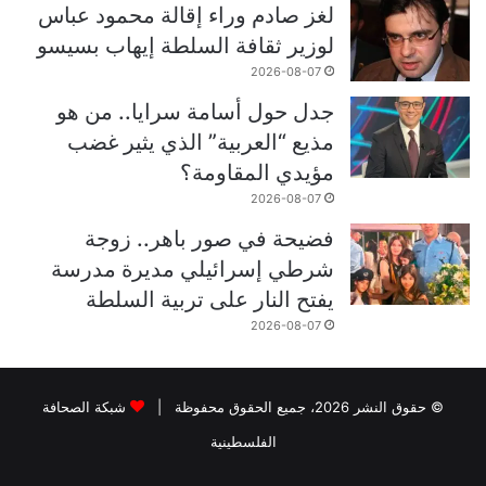
لغز صادم وراء إقالة محمود عباس
لوزير ثقافة السلطة إيهاب بسيسو
2026-08-07
جدل حول أسامة سرايا.. من هو
مذيع “العربية” الذي يثير غضب
مؤيدي المقاومة؟
2026-08-07
فضيحة في صور باهر.. زوجة
شرطي إسرائيلي مديرة مدرسة
يفتح النار على تربية السلطة
2026-08-07
© حقوق النشر 2026، جميع الحقوق محفوظة |
شبكة الصحافة
الفلسطينية