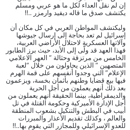
إن لم نقل العداء لكل ما هو عربي ومسلم
يكتشف صدق ما قاله ديفيد وارمزر ..!!
وليكتشف المواطن العربي في كل مكان أن
إسرائيل لم تعد بحاجة إلى إرسال جيوشها
وآلاتها العسكرية لاحتلال الأراضي العربية،
فهذا العهد قد ولّى إلى الأبد، حيث برز الطابور
الخامس من مرتزقة وحثالة ” العهر الاعلامي
المتصهين ” الذين يحاولون من خلال “لعبة
الإعلام” التي وجدوا أنفسهم على قمة الهرم
فيها بيع قضايا وطنهم بأثمان بخسة، ويزعمون
بعد ذلك أنهم يعملون من أجل الحرية
والديمقراطية، بينما الحقيقة أنهم يعملون من
أجل الإدارة الأميركية وحكومة القتلة في تل
أبيب في البطش والتنكيل بشعوب المنطقة
والعالم ، وكذلك تقديم الأعذار والمبررات
للعدو الإسرائيلي وللمجازر التي يقوم بها..!!