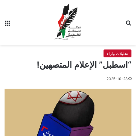
بحث عن
الق
تحليلات واراء
“اسطبل” الإعلام المتصهين!
2025-10-28