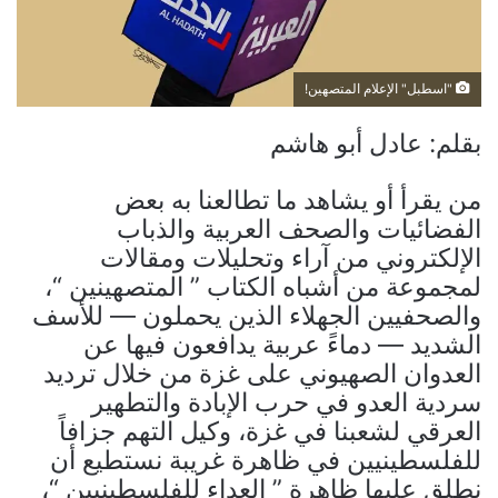
"اسطبل" الإعلام المتصهين!
بقلم: عادل أبو هاشم
من يقرأ أو يشاهد ما تطالعنا به بعض
الفضائيات والصحف العربية والذباب
الإلكتروني من آراء وتحليلات ومقالات
لمجموعة من أشباه الكتاب ” المتصهينين “،
والصحفيين الجهلاء الذين يحملون — للأسف
الشديد — دماءً عربية يدافعون فيها عن
العدوان الصهيوني على غزة من خلال ترديد
سردية العدو في حرب الإبادة والتطهير
العرقي لشعبنا في غزة، وكيل التهم جزافاً
للفلسطينيين في ظاهرة غريبة نستطيع أن
نطلق عليها ظاهرة ” العداء للفلسطينيين “،