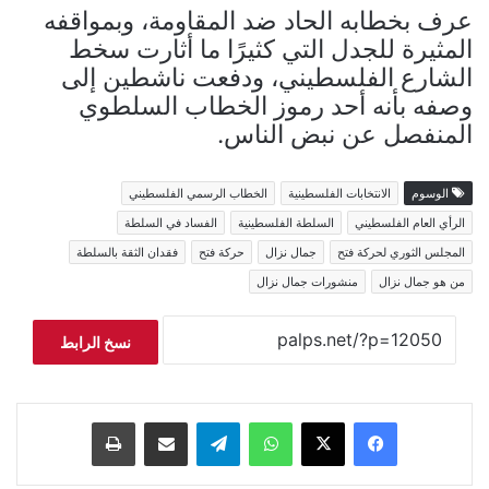
عرف بخطابه الحاد ضد المقاومة، وبمواقفه
المثيرة للجدل التي كثيرًا ما أثارت سخط
الشارع الفلسطيني، ودفعت ناشطين إلى
وصفه بأنه أحد رموز الخطاب السلطوي
المنفصل عن نبض الناس.
الوسوم
الانتخابات الفلسطينية
الخطاب الرسمي الفلسطيني
الرأي العام الفلسطيني
السلطة الفلسطينية
الفساد في السلطة
المجلس الثوري لحركة فتح
جمال نزال
حركة فتح
فقدان الثقة بالسلطة
من هو جمال نزال
منشورات جمال نزال
نسخ الرابط
فيسبوك
‫X
واتساب
تيلقرام
مشاركة عبر البريد
طباعة