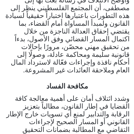
وأوضح الائتلاف في رسالة بعث بها إلى
مصطفى، أن المجتمع الفلسطيني ينظر إلى
هذه التطورات باعتبارها اختباراً حقيقياً لسيادة
القانون ولمبدأ المساواة أمام القضاء، بما
يقتضي إحقاق العدالة الناجزة من خلال
اكتمال المسار القضائي وفق الأصول، بدءاً
من تحقيق مهني محصّن، مرورًا بإحالات
قانونية سليمة ومحاكمة عادلة، وصولًا إلى
أحكام نافذة وإجراءات فعّالة لاسترداد المال
العام وملاحقة العائدات غير المشروعة.
مكافحة الفساد
وشدد ائتلاف أمان على أهمية معالجة كافة
القضايا في إطار القانون، مطالباً بتعزيز
الرقابة والتدابير لمنع أي تسويات خارج الإطار
القانوني أو المسار الصحيح لإجراءات
التقاضي مع المطالبة بضمانات التحقيق