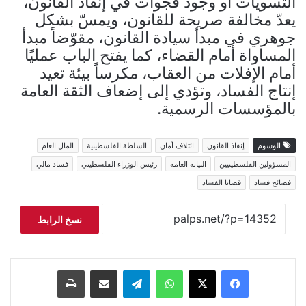
التسويات أو وجود فجوات في إنفاذ القانون،
يعدّ مخالفة صريحة للقانون، ويمسّ بشكل
جوهري في مبدأ سيادة القانون، مقوّضاً مبدأ
المساواة أمام القضاء، كما يفتح الباب عمليًا
أمام الإفلات من العقاب، مكرساً بيئة تعيد
إنتاج الفساد، وتؤدي إلى إضعاف الثقة العامة
بالمؤسسات الرسمية.
الوسوم
إنفاذ القانون
ائتلاف أمان
السلطة الفلسطينية
المال العام
المسؤولين الفلسطينيين
النيابة العامة
رئيس الوزراء الفلسطيني
فساد مالي
فضائح فساد
قضايا الفساد
نسخ الرابط
فيسبوك
‫X
واتساب
تيلقرام
مشاركة عبر البريد
طباعة