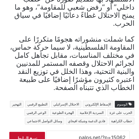
داخلي” أو “رفض شعبي للمقاومة”، وهو ما
يمنح الاحتلال غطاءً دعائيًا إضافيًا في سياق
الحرب.
كما شملت منشوراته هجومًا متكررًا على
المقاومة الفلسطينية، لا سيما حركة حماس،
في مختلف المناسبات، مقابل تجاهل كامل
لجرائم الاحتلال وقصفه المستمر للمدنيين
والبنية التحتية، وهذا الخلل في توزيع النقد
اعتبره كثيرون مؤشرًا إضافيًا على طبيعة
الخطاب الذي تتبناه الصفحة.
الوسوم
الإسقاط الإلكتروني
الاحتلال الإسرائيلي
التطبيع الرقمي
التهجير
الحرب على غزة
السردية الإعلامية
الهجرة الطوعية
الوعي الرقمي
خطاب الكراهية
فادي الدغمة وشبكة افيخاي
وسائل التواصل الاجتماعي
نسخ الرابط