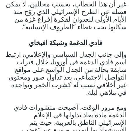
غير أن هذا الخطاب، بحسب محللين، لا يمكن
فصله عن الطرح الإسرائيلي الذي روّج منذ
الأيام الأولى للعدوان لفكرة إفراغ غزة من
سكانها تحت غطاء “الظروف الإنسانية”.
فادي الدغمة وشبكة افيخاي
وإلى جانب الجدل السياسي والإعلامي، ارتبط
اسم فادي الدغمة في أوروبا، خلال فترات
سابقة بحالة من الجدل الواسع على مواقع
التواصل الاجتماعي، بعد تداول صور ومحتوى
غير أخلاقي نسب له كشرب الخمر وتواجده
في ملاهي ليلة.
ومع مرور الوقت، أصبحت منشورات فادي
الدغمة مادة يعاد تداولها في الإعلام
الإسرائيلي الناطق بالعربية، حيث يتم
الاستشهاد بها لتقديم صورة عن “غضب