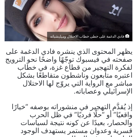
فادي الدغمة على خطى خطاب الاحتلال وميليشياته
يظهر المحتوى الذي ينشره فادي الدغمة على
صفحته في فيسبوك توجّهًا واضحًا نحو الترويج
لفكرة التهجير من قطاع غزة، في خطاب
اعتبره متابعون وناشطون متقاطعًا بشكل
مباشر مع الرواية التي يروّج لها الاحتلال
الإسرائيلي وعصاباته.
إذ يُقدَّم التهجير في منشوراته بوصفه “خيارًا
واقعيًا” أو “حلًا فرديًا” في ظل الحرب
والحصار، بعيدًا عن كونه نتيجة لسياسات
قسرية وعدوان مستمر يستهدف الوجود