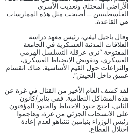
الأراضي المحتلة، وتعذيب الأسرى
الفلسطينيين ــ أصبحت مثل هذه الممارسات
هي القاعدة.
وقال ياجيل ليفي، رئيس معهد دراسة
العلاقات المدنية العسكرية في الجامعة
المفتوحة “نرى عرقلة التسلسل الهرمي
العسكري، وتقويض الانضباط العسكري،
والنزاعات حول القيم الأساسية. هناك انقسام
عميق داخل الجيش”.
لقد كشف العام الأخير من القتال في غزة عن
هذه المشاكل النظامية. ففي يناير/كانون
الثاني، احتج جنود الاحتياط والجنود المؤقتون
على الانسحاب الجزئي من غزة، وهاجموا
رئيس الوزراء بنيامين نتنياهو لعدم إعادة
احتلال القطاع.