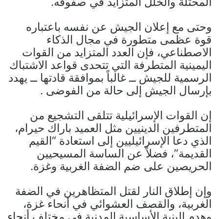
المحتلة والخلل المتزايد في صفوفه.
وحتى مع إعلان الجيش عن نفسه باعتباره
قوة عظمى متطورة في مجال الذكاء
الاصطناعي، فإن العدد المتزايد من القوات
اليمينية المتطرفة التي تتحدى قواعد الاشتباك
الرسمية للجيش ــ غالباً بموافقة قادتها ــ يهدد
بإرسال الجيش إلى حالة من الفوضى .
إن القوات الإسرائيلية تتلقى التشجيع من
المتطرفين الدينيين مثل العميد باراك حيرام،
الذي دعا الإسرائيليين إلى استعادة “القيم
القديمة”، فضلاً عن الساسة المسيحيين
الحريصين على ضم الضفة الغربية وغزة.
وإن إطلاق النار لقتل المتظاهرين في الضفة
الغربية، والقصف العشوائي في أنحاء غزة،
وهدم البنية الأساسية المدنية في مختلف أنحاء