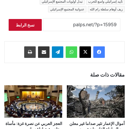
تأييد إسرائيلي واسع للحرب
تبدل أولويات المجتمع الإسرائيلي
زيف أوهام سلطة رام الله
عدوانية المجتمع الإسرائيلي
نسخ الرابط
فيسبوك
‫X
واتساب
تيلقرام
مشاركة عبر البريد
طباعة
مقالات ذات صلة
أموال الإعمار تثير صداما غير معلن
العجز العربي عن نصرة غزة: مأساة
بين السلطة الفلسطينية ومصر
محاصرة بتواطؤ سياسي