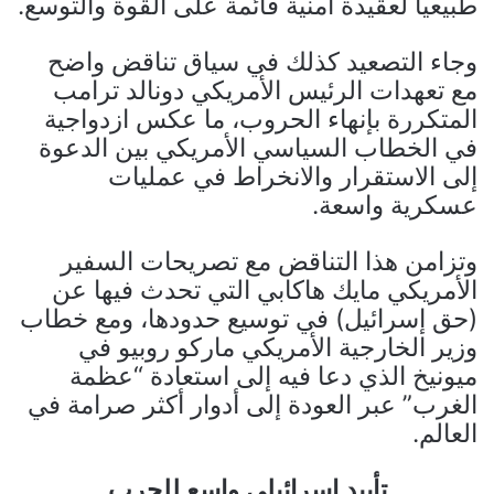
طبيعياً لعقيدة أمنية قائمة على القوة والتوسع.
وجاء التصعيد كذلك في سياق تناقض واضح
مع تعهدات الرئيس الأمريكي دونالد ترامب
المتكررة بإنهاء الحروب، ما عكس ازدواجية
في الخطاب السياسي الأمريكي بين الدعوة
إلى الاستقرار والانخراط في عمليات
عسكرية واسعة.
وتزامن هذا التناقض مع تصريحات السفير
الأمريكي مايك هاكابي التي تحدث فيها عن
(حق إسرائيل) في توسيع حدودها، ومع خطاب
وزير الخارجية الأمريكي ماركو روبيو في
ميونيخ الذي دعا فيه إلى استعادة “عظمة
الغرب” عبر العودة إلى أدوار أكثر صرامة في
العالم.
تأييد إسرائيلي واسع للحرب