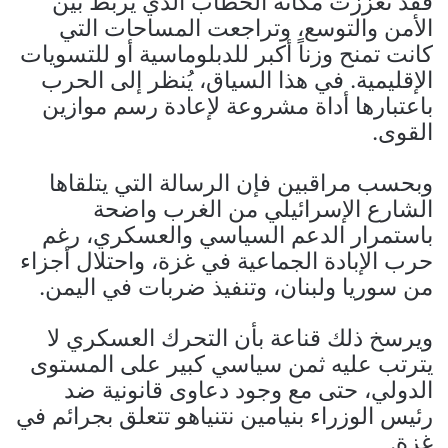
فقد تعززت مكانة الخطاب الذي يربط بين
الأمن والتوسع، وتراجعت المساحات التي
كانت تمنح وزناً أكبر للدبلوماسية أو للتسويات
الإقليمية. في هذا السياق، يُنظر إلى الحرب
باعتبارها أداة مشروعة لإعادة رسم موازين
القوى.
وبحسب مراقبين فإن الرسالة التي يتلقاها
الشارع الإسرائيلي من الغرب واضحة
باستمرار الدعم السياسي والعسكري، رغم
حرب الإبادة الجماعية في غزة، واحتلال أجزاء
من سوريا ولبنان، وتنفيذ ضربات في اليمن.
ويرسخ ذلك قناعة بأن التحرك العسكري لا
يترتب عليه ثمن سياسي كبير على المستوى
الدولي، حتى مع وجود دعاوى قانونية ضد
رئيس الوزراء بنيامين نتنياهو تتعلق بجرائم في
غزة.