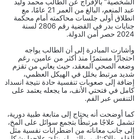
الشخصية” بالإفراج عن الطالب محمد وليد
عبد المنعم، البالغ من العمر 21 عامًا، مع
انطلاق أولى جلسات محاكمته أمام محكمة
جنايات بدر في القضية رقم 2806 لسنة
2024 حصر أمن الدولة.
وأشارت المبادرة إلى أن الطالب يواجه
احتجازًا مستمرًا منذ أكثر من عامين، رغم
وضعه الصحي المعقد، حيث يعاني من تقزم
شديد مرتبط بخلل في الهيكل العظمي،
إضافة إلى صعوبات تنفسية حادة نتيجة انسداد
كامل في فتحتي الأنف، ما يجعله يعتمد على
التنفس عبر الفم.
كما أوضحت أنه يحتاج إلى متابعة طبية دورية،
تشمل علاجًا مرتبطًا بتجمع سوائل على المخ،
إلى جانب معاناته من اضطرابات نفسية مثل
القلق والاكتئاب، والتي لم يتلقَ علاجها بشكل