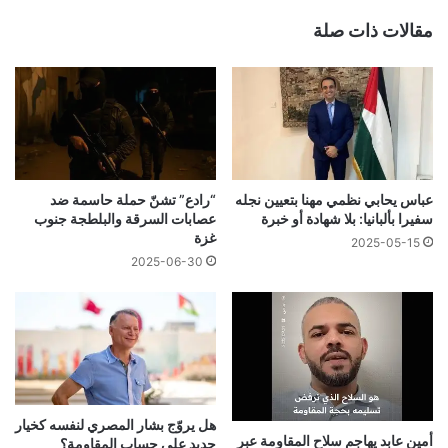
مقالات ذات صلة
عباس يحابي نظمي مهنا بتعيين نجله
“رادع” تشنّ حملة حاسمة ضد
سفيرا بألبانيا: بلا شهادة أو خبرة
عصابات السرقة والبلطجة جنوب
غزة
2025-05-15
2025-06-30
هل يروّج بشار المصري لنفسه كخيار
أمين عابد يهاجم سلاح المقاومة عبر
جديد على حساب المقاومة؟