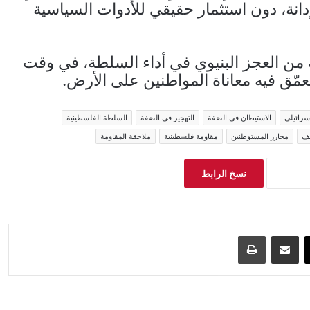
دانة، دون استثمار حقيقي للأدوات السياسية
ة من العجز البنيوي في أداء السلطة، في وقت
مّق فيه معاناة المواطنين على الأرض.
سرائيلي
الاستيطان في الضفة
التهجير في الضفة
السلطة الفلسطينية
سف
مجازر المستوطنين
مقاومة فلسطينية
ملاحقة المقاومة
نسخ الرابط
‫X
مشاركة عبر البريد
طباعة