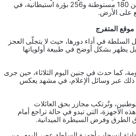
نحو 770 ألف مستوطن، موزعين على أكثر من 180 مستوطنة و256 بؤرة استيطانية، في
 على الأرض.
موقع المتفرج
السلطة في أداء دورها، حيث لا يتجلّى العجز
ل يظهر بشكل أوضح في طبيعة أولوياتها
مة، كما حدث في جنين اليوم الثلاثاء، حين جرى
ر ذلك عبر وسائل الإعلام، في مشهد يعكس
طنين، وتُرتكب مجازر بحق العائلات
ه الأجهزة، التي تبدو في حالة تراجع أمام
 الطرق وفرض السيطرة الميدانية.
حادثة انسحاب أجهزة السلطة عصر اليوم، من