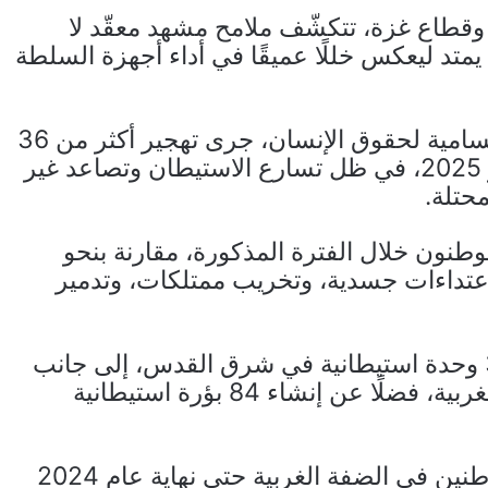
وقطاع غزة، تتكشّف ملامح مشهد معقّد لا
متد ليعكس خللًا عميقًا في أداء أجهزة السلطة
فوفق تقرير حديث لمفوضية الأمم المتحدة السامية لحقوق الإنسان، جرى تهجير أكثر من 36
ألف فلسطيني خلال 12 شهرًا حتى 31 أكتوبر 2025، في ظل تسارع الاستيطان وتصاعد غير
حتلة.
عنف نفذها مستوطنون خلال الفترة المذكورة، مقارنة بنحو
ت اعتداءات جسدية، وتخريب ممتلكات، وتدمير
كما أشار إلى المصادقة على بناء نحو 36,973 وحدة استيطانية في شرق القدس، إلى جانب
حوالي 27,200 وحدة في باقي أنحاء الضفة الغربية، فضلًا عن إنشاء 84 بؤرة استيطانية
وبحسب تقديرات فلسطينية، بلغ عدد المستوطنين في الضفة الغربية حتى نهاية عام 2024