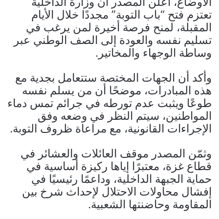
الأوضاع، أعلن المصدر أن وزارة الداخلية
تعتزم فتح “باب التوبة” مجددًا خلال الأيام
المقبلة، لمنح فرصة أخيرة لمن يرغب في
تسليم نفسه والعودة إلى الصف الوطني عبر
وساطة الوجهاء والمخاتير.
وأكد أن الجهات المختصة ستتعامل بجدية مع
هذه المبادرات، موضحًا أن من يسلم نفسه
طوعًا ويثبت عدم تورطه في جرائم تمس دماء
المواطنين، سيتم النظر في وضعه وفق
الإجراءات القانونية، مع مراعاة ظروف التوبة.
وثمّن المصدر موقف العائلات والعشائر في
قطاع غزة، معتبرًا إياها ركيزة أساسية في
حماية الجبهة الداخلية، وداعمًا رئيسيًا في
إفشال محاولات الاحتلال لإحداث شرخ بين
المقاومة وحاضنتها الشعبية.