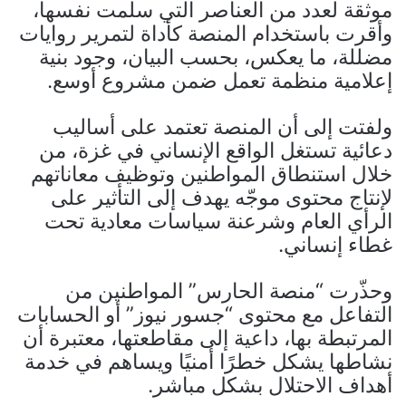
موثقة لعدد من العناصر التي سلمت نفسها،
وأقرت باستخدام المنصة كأداة لتمرير روايات
مضللة، ما يعكس، بحسب البيان، وجود بنية
إعلامية منظمة تعمل ضمن مشروع أوسع.
ولفتت إلى أن المنصة تعتمد على أساليب
دعائية تستغل الواقع الإنساني في غزة، من
خلال استنطاق المواطنين وتوظيف معاناتهم
لإنتاج محتوى موجّه يهدف إلى التأثير على
الرأي العام وشرعنة سياسات معادية تحت
غطاء إنساني.
وحذّرت “منصة الحارس” المواطنين من
التفاعل مع محتوى “جسور نيوز” أو الحسابات
المرتبطة بها، داعية إلى مقاطعتها، معتبرة أن
نشاطها يشكل خطرًا أمنيًا ويساهم في خدمة
أهداف الاحتلال بشكل مباشر.