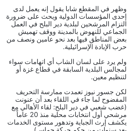
وظهر في المقطع شابا يقول إنه يعمل لدى
إحدى المؤسسات الدولية ويحث على ضرورة
التزام المرشحين لبلدية دير البلح في العمل
الجماعي للنهوض بالمدينة ووقف تهميش
بعض المناطق فيها بعد نحو عامين ونصف من
حرب الإبادة الإسرائيلية.
ولم يرد على لسان الشاب أي اتهامات سواء
لمجالس البلدية السابقة في قطاع غزة أو
لتنظيم معين.
لكن جسور نيوز تعمدت ممارسة التحريف
المفضوح لما جاء في اللقاء بعد أن عنونت
(غضب شعبي في دير البلح: لقاء الأهالي مع
مرشحي أول انتخابات محلية منذ 20 عاماً
يكشف إرث الجباية وتدهور مستوى الخدمات
بعد سنوات من حكم حركة حماس).