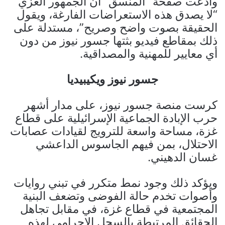
وادعت صفحة “المنسق” أن الجمهور الغزّي
“لا يصدق هذه الاستعراضات الفارغة، ويقول
الحقيقة بصوت واضح وصريح”، مستدلة على
ذلك بمقاطع فيديو بثتها جسور نيوز من دون
أي معايير للمهنية والمصداقية.
جسور نيوز ويكيبيديا
كرست منصة جسور نيوز، على مدار أشهر
حرب الإبادة الجماعية الإسرائيلية على قطاع
غزة، مساحة واسعة للترويج لقيادات عصابات
الاحتلال، بمن فيهم الجاسوس الداعشي
غسان الدهيني.
ويؤكد ذلك وجود نمط متكرر في تبني روايات
وأصوات تخدم حالة الفوضى وتضعف البنية
المجتمعية في قطاع غزة، في مقابل تجاهل
الحقائق المرتبطة بالسجل الإجرامي لهذه