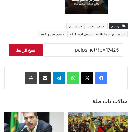
الوسوم
تحريف متعمد
جسور نيوز
جسور نيوز أداة لماكينة التحريض الإسرائيلية
جسور نيوز ويكيبيديا
نسخ الرابط
فيسبوك
‫X
واتساب
تيلقرام
مشاركة عبر البريد
طباعة
مقالات ذات صلة