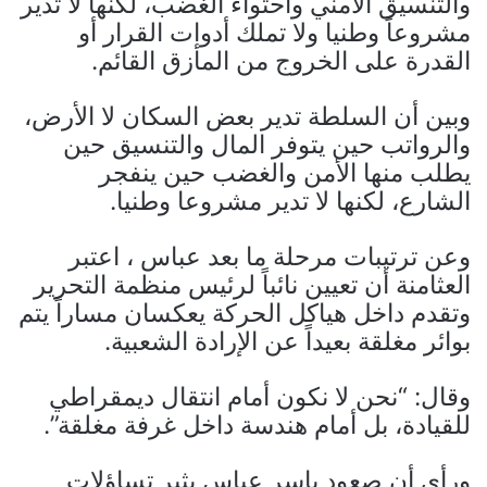
والتنسيق الأمني واحتواء الغضب، لكنها لا تدير
مشروعاً وطنيا ولا تملك أدوات القرار أو
القدرة على الخروج من المأزق القائم.
وبين أن السلطة تدير بعض السكان لا الأرض،
والرواتب حين يتوفر المال والتنسيق حين
يطلب منها الأمن والغضب حين ينفجر
الشارع، لكنها لا تدير مشروعا وطنيا.
وعن ترتيبات مرحلة ما بعد عباس ، اعتبر
العثامنة أن تعيين نائباً لرئيس منظمة التحرير
وتقدم داخل هياكل الحركة يعكسان مساراً يتم
بوائر مغلقة بعيداً عن الإرادة الشعبية.
وقال: “نحن لا نكون أمام انتقال ديمقراطي
للقيادة، بل أمام هندسة داخل غرفة مغلقة”.
ورأى أن صعود ياسر عباس يثير تساؤلات