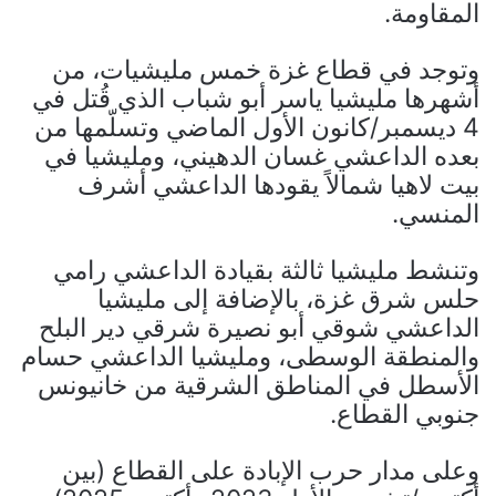
المقاومة.
وتوجد في قطاع غزة خمس مليشيات، من
أشهرها مليشيا ياسر أبو شباب الذي قُتل في
4 ديسمبر/كانون الأول الماضي وتسلّمها من
بعده الداعشي غسان الدهيني، ومليشيا في
بيت لاهيا شمالاً يقودها الداعشي أشرف
المنسي.
وتنشط مليشيا ثالثة بقيادة الداعشي رامي
حلس شرق غزة، بالإضافة إلى مليشيا
الداعشي شوقي أبو نصيرة شرقي دير البلح
والمنطقة الوسطى، ومليشيا الداعشي حسام
الأسطل في المناطق الشرقية من خانيونس
جنوبي القطاع.
وعلى مدار حرب الإبادة على القطاع (بين