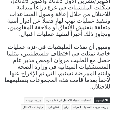
أكتوبر/تشرين الأول 2023 وأكتوبر 2025)،
شكّلت المليشيات في غزة ذراعاً ميدانية
للاحتلال من خلال إعاقة وصول المساعدات
وتنفيذ عمليات نهب لها، فضلاً عن أدوار أمنية
متعلقة بتفتيش الأنفاق أو ملاحقة المقاومين،
وتجاوز ذلك أخيراً لتنفيذ عمليات اغتيال.
وسبق أن نفذت المليشيات في غزة عمليات
خاصة تمثلت في اختطاف فلسطينيين، مثلما
حصل مع الطبيب مروان الهمص مدير عام
المستشفيات الميدانية في وزارة الصحة
وابنته الممرضة تسنيم، التي تم الإفراج عنها
لاحقاً بعدما قامت هذه المجموعات بتسليمهما
للاحتلال.
الوسوم
العصابات العميلة للاحتلال في قطاع غزة
جريمة مروعة
جريمة مروعة للعصابات العميلة
رفح
قطاع غزة
ميليشيات الاحتلال