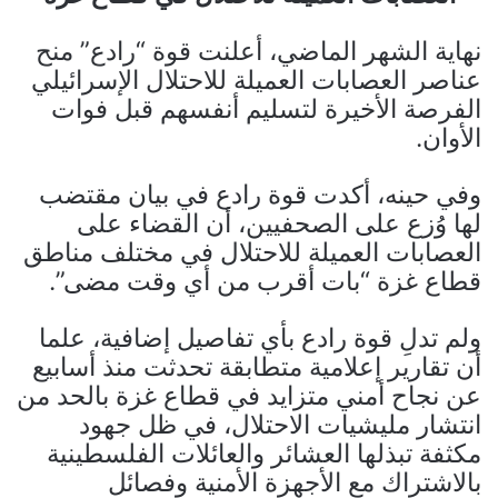
نهاية الشهر الماضي، أعلنت قوة “رادع” منح
عناصر العصابات العميلة للاحتلال الإسرائيلي
الفرصة الأخيرة لتسليم أنفسهم قبل فوات
الأوان.
وفي حينه، أكدت قوة رادع في بيان مقتضب
لها وُزع على الصحفيين، أن القضاء على
العصابات العميلة للاحتلال في مختلف مناطق
قطاع غزة “بات أقرب من أي وقت مضى”.
ولم تدلِ قوة رادع بأي تفاصيل إضافية، علما
أن تقارير إعلامية متطابقة تحدثت منذ أسابيع
عن نجاح أمني متزايد في قطاع غزة بالحد من
انتشار مليشيات الاحتلال، في ظل جهود
مكثفة تبذلها العشائر والعائلات الفلسطينية
بالاشتراك مع الأجهزة الأمنية وفصائل