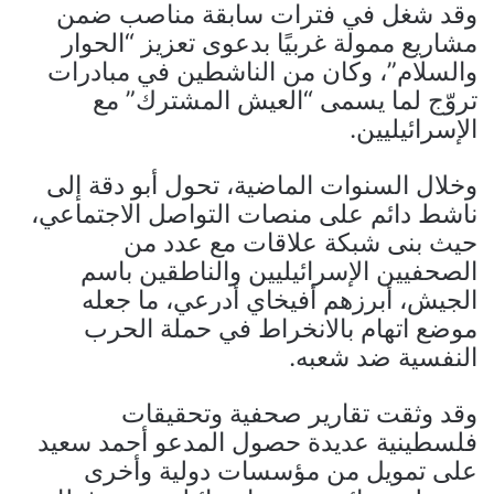
وقد شغل في فترات سابقة مناصب ضمن
مشاريع ممولة غربيًا بدعوى تعزيز “الحوار
والسلام”، وكان من الناشطين في مبادرات
تروّج لما يسمى “العيش المشترك” مع
الإسرائيليين.
وخلال السنوات الماضية، تحول أبو دقة إلى
ناشط دائم على منصات التواصل الاجتماعي،
حيث بنى شبكة علاقات مع عدد من
الصحفيين الإسرائيليين والناطقين باسم
الجيش، أبرزهم أفيخاي أدرعي، ما جعله
موضع اتهام بالانخراط في حملة الحرب
النفسية ضد شعبه.
وقد وثقت تقارير صحفية وتحقيقات
فلسطينية عديدة حصول المدعو أحمد سعيد
على تمويل من مؤسسات دولية وأخرى