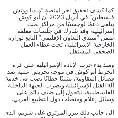
كما كشف تحقيق آخر لمنصة “ميديا ووتش
فلسطين” في أبريل 2023 أن أبو كوش
يتلقى دعمًا لوجستيًا من مراكز بحث
إسرائيلية، وقد شارك في جلسات مغلقة
ضمن “منتدى التعاون الإقليمي” التابع لوزارة
الخارجية الإسرائيلية، تحت غطاء العمل
الصحفي المستقل.
ومنذ بدء حرب الإبادة الإسرائيلية على غزة
انخرط أبو كوش في موجة تحريض علنية ضد
فصائل المقاومة، متبنيًا خطابًا يصب في خدمة
آلة القتل الإسرائيلية ويضرب الجبهة الداخلية
الفلسطينية، ليتحول إلى ضيف دائم على
وسائل إعلام ومنصات دول التطبيع العربي.
إلى جانب ذلك يبرز المرتزق علي شريم، الذي