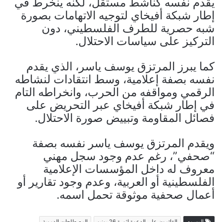
يقدم نفسه كناشط مستقل، لكنه ينخرط في
إطار شبكة أفيخاي لتوجيه الاتهامات بصورة
شبه حصرية للطرف الفلسطيني، دون
التركيز على سياسات الاحتلال.
كما يبرز المرتزق يوسف ياسر، الذي يقدم
نفسه بصفة إعلامية، وسط انتقادات لنشاطه
الرقمي ومواقفه من الحرب، وانخراطه التام
في إطار شبكة أفيخاي عبر التحريض على
فصائل المقاومة وتبييض صورة الاحتلال.
ويقدم المرتزق يوسف ياسر نفسه بصفة
“صحفي”، رغم عدم وجود سجل مهني
معروف له داخل المؤسسات الإعلامية
الفلسطينية أو العربية، وعدم وجود تقارير أو
أعمال صحفية موثوقة تحمل اسمه.
الوسوم
القائمون على الدعوة لثورة 26 يونيو
المصطلحات الدموية