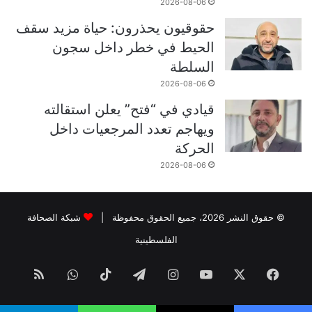
2026-08-06
حقوقيون يحذرون: حياة مزيد سقف
الحيط في خطر داخل سجون
السلطة
2026-08-06
قيادي في “فتح” يعلن استقالته
ويهاجم تعدد المرجعيات داخل
الحركة
2026-08-06
© حقوق النشر 2026، جميع الحقوق محفوظة |
شبكة الصحافة
الفلسطينية
فيسبوك
‫X
‫YouTube
انستقرام
تيلقرام
‫TikTok
واتساب
ملخص
الموقع