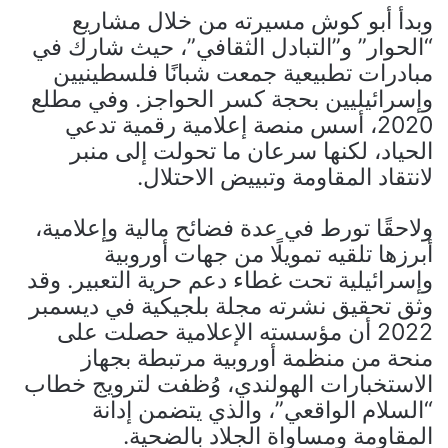
وبدأ أبو كوش مسيرته من خلال مشاريع
“الحوار” و”التبادل الثقافي”، حيث شارك في
مبادرات تطبيعية جمعت شبانًا فلسطينيين
وإسرائيليين بحجة كسر الحواجز. وفي مطلع
2020، أسس منصة إعلامية رقمية تدعي
الحياد، لكنها سرعان ما تحولت إلى منبر
لانتقاد المقاومة وتبييض الاحتلال.
ولاحقًا تورط في عدة فضائح مالية وإعلامية،
أبرزها تلقيه تمويلًا من جهات أوروبية
وإسرائيلية تحت غطاء دعم حرية التعبير. وقد
وثق تحقيق نشرته مجلة بلجيكية في ديسمبر
2022 أن مؤسسته الإعلامية حصلت على
منحة من منظمة أوروبية مرتبطة بجهاز
الاستخبارات الهولندي، وُظفت لترويج خطاب
“السلام الواقعي”، والذي يتضمن إدانة
المقاومة ومساواة الجلاد بالضحية.