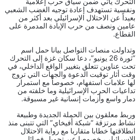
التحرك يأتي ضمن سياق حرب إعلامية
ونفسية تستهدف إعادة توجيه الغضب الشعبي
بعيداً عن الاحتلال الإسرائيلي بعد أكثر من
عامين ونصف من حرب الإبادة المدمرة على
القطاع.
وتداولت منصات التواصل بيانا حمل اسم
“ثورة 26 يونيو”، دعا سكان غزة إلى التحرك
تحت عناوين تتعلق بتغيير الواقع الداخلي، في
وقت أثار توقيت الدعوة والجهات التي تروج
لها علامات استفهام، خصوصاً مع استمرار
تداعيات الحرب الإسرائيلية وما خلفته من
دمار واسع وأزمات إنسانية غير مسبوقة.
وربط معلقون بين الحملة الجديدة وطبيعة
نشاط مرتزقة “شبكة أفيخاي” التي تتبنى منذ
انطلاقتها خطابا متقاربا مع رواية الاحتلال
الإسرائيلي، خصوصا عبر تحميل فصائل