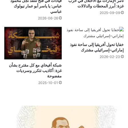
تآمر الإمارات مع الاحتلال في حرب
قيادات في فتح تنتقد نجل محمود
غزة: أبرز المحطات والدلالات
عباس: يا ياسر أبو عمار نيولوك
عباسي
2025-09-09
2026-06-26
خفايا تحول أفريقيا إلى ساحة نفوذ
إماراتي–إسرائيلي مشترك
2026-02-23
شبكة أفيخاي مع كل مقترح بشأن
غزة: أكاذيب تتكرر وسرديات
مفضوحة
2025-10-01