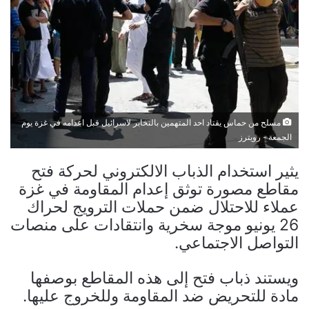
مسلح من حماس يقتاد احد المتهمين بالتخابر لاسرائيل قبل اعدامه في غزة يوم
الجمعة - رويترز
يثير استخدام الذباب الالكتروني لحركة فتح
مقاطع مصورة توثق إعدام المقاومة في غزة
عملاء للاحتلال ضمن حملات الترويج لحراك
26 يونيو موجة سخرية وانتقادات على منصات
التواصل الاجتماعي.
ويستند ذباب فتح إلى هذه المقاطع بوصفها
مادة للتحريض ضد المقاومة وللخروج عليها.