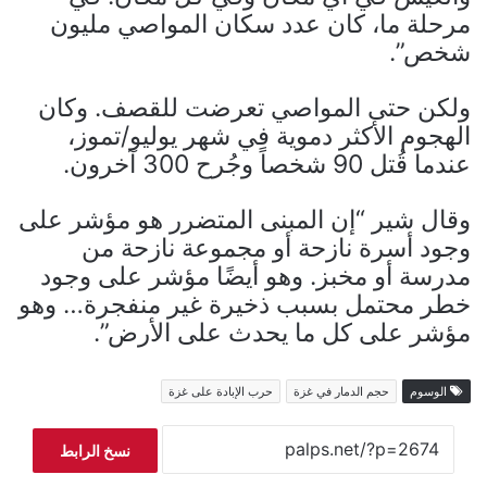
مرحلة ما، كان عدد سكان المواصي مليون
شخص”.
ولكن حتى المواصي تعرضت للقصف. وكان
الهجوم الأكثر دموية في شهر يوليو/تموز،
عندما قُتل 90 شخصاً وجُرح 300 آخرون.
وقال شير “إن المبنى المتضرر هو مؤشر على
وجود أسرة نازحة أو مجموعة نازحة من
مدرسة أو مخبز. وهو أيضًا مؤشر على وجود
خطر محتمل بسبب ذخيرة غير منفجرة… وهو
مؤشر على كل ما يحدث على الأرض”.
الوسوم
حجم الدمار في غزة
حرب الإبادة على غزة
نسخ الرابط