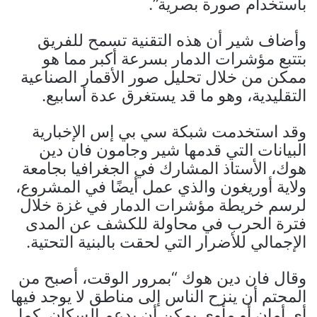
باستخدام صورة بصرية”.
وأضاف شير أن هذه التقنية تسمح للفريق
بتتبع مؤشرات الدمار بسرعة أكبر مما هو
ممكن من خلال تحليل صور الأقمار الصناعية
التقليدية، وهو ما قد يستغرق عدة أسابيع.
وقد استخدمت شبكة سي بي إس الإخبارية
البيانات التي قدمها شير وجامون فان دين
هوك، الأستاذ المشارك في الجغرافيا بجامعة
ولاية أوريغون والذي عمل أيضًا في المشروع،
لرسم خريطة مؤشرات الدمار في غزة خلال
فترة الحرب في محاولة للكشف عن المدى
الإجمالي للأضرار التي لحقت بالبنية التحتية.
وقال فان دين هوك “بمرور الوقت، أصبح من
المحتم أن ينزح الناس إلى مناطق لا يوجد فيها
أي أمان أو مأوى يمكن أن يدعم السكان. كما