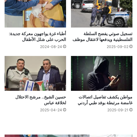
تسجيل صوتي يفضح السلطة
أطباء غزة يواجهون معركة جديدة:
الفلسطينية ويدفعها لاعتقال موظف
الحرب على شلل الأطفال
2024-08-24
2025-09-02
مواطن يكشف تفاصيل اتصالات
حسين الشيخ.. مرشح الاحتلال
غامضة مرتبطة بوفد طبي أردني
لخلافة عباس
2025-04-24
2025-09-21