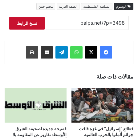
الوسوم
السلطة الفلسطينية
الضفة الغربية
مخيم جنين
نسخ الرابط
فيسبوك
‫X
واتساب
تيلقرام
مشاركة عبر البريد
طباعة
مقالات ذات صلة
فظائع “إسرائيل” في غزة فاقت
فضيحة جديدة لصحيفة الشرق
جرائم ألمانيا بالحرب العالمية
الأوسط: تقارير عن المقاومة بلا