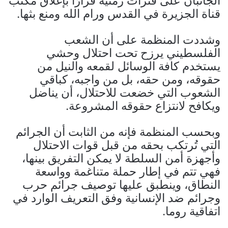
الجانبان على فترات زمنية قرارًا بإغلاق مكتب
قناة الجزيرة في القدس ورام الله ومنع بثها.
وشددت المنظمة على أن الشعب
الفلسطيني يرزح تحت احتلال وحشي
يستخدم كافة الوسائل لقمعه والنيل من
حقوقه، ومن حقه، بل من واجبه، كباقي
الشعوب التي خضعت للاحتلال، أن يناضل
ويكافح لانتزاع حقوقه المشروعة.
وبحسب المنظمة فإنه من الثابت أن الجرائم
التي تُرتكب بحقه من قبل قوات الاحتلال
وأجهزة أمن السلطة لا يمكن التفريق بينها،
فهي تتم في إطار حملة متناغمة وواسعة
النطاق، وينطبق عليها توصيف جرائم حرب
وجرائم ضد الإنسانية وفق التعريف الوارد في
اتفاقية روما.