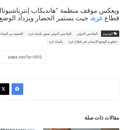
ويعكس موقف منظمة “هانديكاب إنترناشيونال” 
قطاع
غزة
، حيث يستمر الحصار ويزداد الوضع س
الوسوم
التقاعس الدولي
التقاعس الدولي يعمق مأساة غزة
الخشية من المجاع
خطورة الوضع الإنساني في قطاع غزة
مأساة غزة
فيسبوك
مقالات ذات صلة