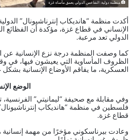
منظمة دولية: التقاعس الدولي يعمق مأساة غزة
أكدت منظمة “هانديكاب إنترناشيونال” الدولي
الإنساني في قطاع غزة، مؤكدة أن الفظائع ا
الدولي تعد مرعبة.
كما وصفت المنظمة درجة نزع الإنسانية عن 
الظروف المأساوية التي يعيشون فيها، في وق
العسكرية، ما يفاقم الأوضاع الإنسانية بشكل
الوضع الإن
وفي مقابلة مع صحيفة “ليمانيتي” الفرنسية، 
فلسطين في منظمة “هانديكاب إنترناشيونال”
قطاع غزة.
وعادت بيرناسكوني مؤخرًا من مهمة إنسانية
ظروف غير إنسانية تمامًا.