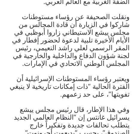
الضفة الغربية مع العالم العربي.
ونقلت الصحيفة عن رؤساء مستوطنات
شاركوا في الزيارة أن قادة المجالس من
مجلس ييشع الاستيطاني زاروا أبوظبي في
الأيام الأخيرة تلبية لدعوة لحضور إفطار في
المقر الرسمي لعلي راشد النعيمي، رئيس
لجنة شؤون الدفاع والداخلية والخارجية في
المجلس الوطني الاتحادي في الإمارات.
ويعتبر رؤساء المستوطنات الإسرائيلية أن
الفترة الحالية “ذات إمكانات تاريخية لا ينبغي
تفويتها”، على حد زعمهم.
وفي هذا الإطار، قال رئيس مجلس ييشع
يسرائيل غانتس إن “النظام العالمي الجديد
يتطلب تحالفات جديدة وتفكيراً خارج
الصندوق”، بحسب “يديعوت أحرونوت”.