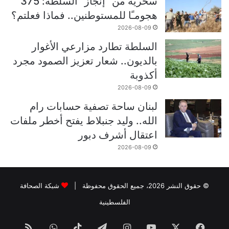
سخرية من “إنجاز” السلطة: 375
هجومـًا للمستوطنين.. فماذا فعلتم؟
2026-08-09
السلطة تطارد مزارعي الأغوار
بالديون.. شعار تعزيز الصمود مجرد
أكذوبة
2026-08-09
لبنان ساحة تصفية حسابات رام
الله.. وليد جنبلاط يفتح أخطر ملفات
اعتقال أشرف دبور
2026-08-09
© حقوق النشر 2026، جميع الحقوق محفوظة |
شبكة الصحافة
الفلسطينية
فيسبوك
‫X
‫YouTube
انستقرام
تيلقرام
‫TikTok
واتساب
ملخص