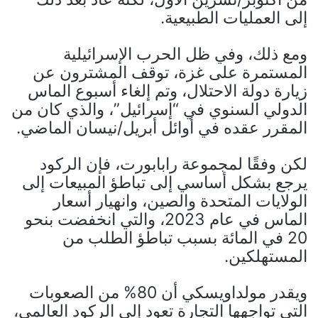
إلى العمليات الطبيعية.
ومع ذلك، وفي ظل الحرب الإسرائيلية
المستمرة على غزة، توقف المشترون عن
زيارة دولة الاحتلال، وتم إلغاء أسبوع الماس
الدولي السنوي في “إسرائيل”، والذي كان من
المقرر عقده في أوائل أبريل/نيسان الماضي.
لكن وفقًا لمجموعة رابابورت، فإن الركود
يرجع بشكل أساسي إلى تباطؤ المبيعات إلى
الولايات المتحدة والصين، وانهيار أسعار
الماس في عام 2023، والتي انخفضت بنحو
20 في المائة بسبب تباطؤ الطلب من
المستهلكين.
ويقدر مولداويسكي أن 80% من الصعوبات
التي تواجهها التجارة تعود إلى الركود العالمي،