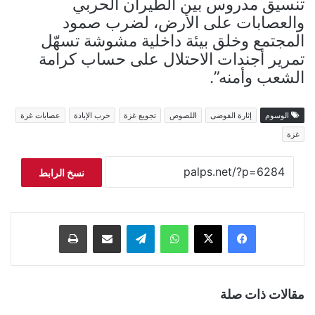
تنسيق مدروس بين الطيران الحربي
والعصابات على الأرض، لضرب صمود
المجتمع وخلق بيئة داخلية مشوشة تسهّل
تمرير أجندات الاحتلال على حساب كرامة
الشعب وأمنه”.
الوسوم
إثارة الفوضى
اللصوص
تجويع غزة
حرب الإبادة
عصابات غزة
غزة
نسخ الرابط
فيسبوك
‫X
واتساب
تيلقرام
مشاركة عبر البريد
طباعة
مقالات ذات صلة