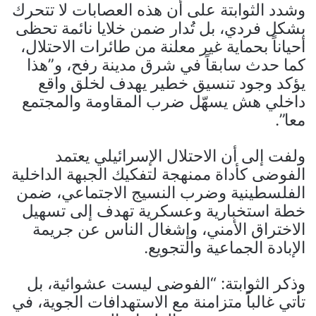
وشدد الثوابتة على أن هذه العصابات لا تتحرك
بشكل فردي، بل تُدار ضمن خلايا نائمة تحظى
أحياناً بحماية غير معلنة من طائرات الاحتلال،
كما حدث سابقاً في شرق مدينة رفح، و”هذا
يؤكد وجود تنسيق خطير يهدف لخلق واقع
داخلي هش يسهّل ضرب المقاومة والمجتمع
معا”.
ولفت إلى أن الاحتلال الإسرائيلي يعتمد
الفوضى كأداة ممنهجة لتفكيك الجبهة الداخلية
الفلسطينية وضرب النسيج الاجتماعي، ضمن
خطة استخبارية وعسكرية تهدف إلى تسهيل
الاختراق الأمني، وإشغال الناس عن جريمة
الإبادة الجماعية والتجويع.
وذكر الثوابتة: “الفوضى ليست عشوائية، بل
تأتي غالباً متزامنة مع الاستهدافات الجوية، في