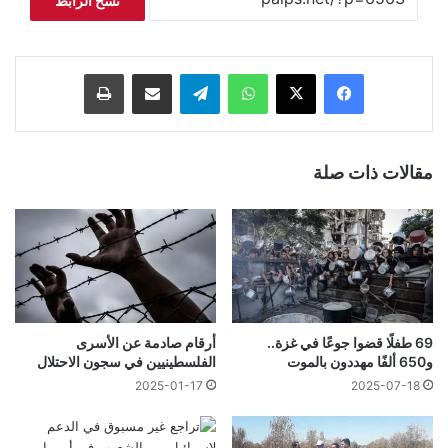
نسخ الرابط
فيسبوك
‫X
واتساب
تيلقرام
مشاركة عبر البريد
طباعة
مقالات ذات صلة
69 طفلًا قضوا جوعًا في غزة..
أرقام صادمة عن الأسرى
و650 ألفًا مهددون بالموت
الفلسطينيين في سجون الاحتلال
2025-01-17
2025-07-18