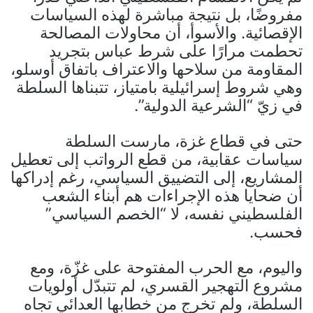
مفروضًا، بل نتيجة مباشرة لهذه السياسات
الإقصائية. والأسوأ، أن محاولات المصالحة
تحطمت مرارًا على شرط عباس بتجريد
المقاومة من سلاحها والاعتراف باتفاق أوسلو،
وهي شروط إسرائيلية بامتياز، تتبناها السلطة
في زيّ “الشرعية الدولية”.
حتى في قطاع غزة، مارست السلطة
سياسات عقابية، من قطع الرواتب إلى تعطيل
المشاريع، إلى التضييق السياسي، رغم إدراكها
أن ضحايا هذه الإجراءات هم أبناء الشعب
الفلسطيني نفسه، لا “الخصم السياسي”
فحسب.
واليوم، مع الحرب المفتوحة على غزّة، ومع
مشروع التهجير القسري، لم تتبدّل أولويات
السلطة، ولم تخرج من خطابها العدائي تجاه