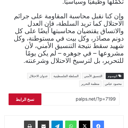
تكمّلها وظيفيًا وسياسيًا.
وإن كنا نقبل محاسبة المقاومة على جرائم
الاحتلال كما تريد السلطة، فإن العدل
والاتساق يقتضيان محاسبتها أيضًا على كل
دونم مصادَر، وكل بيت في مستوطنة، وكل
شهيد سقط نتيجة التنسيق الأمني، لأن
مشروعها – في جوهره – لم يكن يومًا
للتحرير، بل لترسيخ الاحتلال وشرعنته.
الوسوم
التنسيق الأمني
السلطة الفلسطينية
عدوان الاحتلال
محمود عباس
منظمة التحرير
نسخ الرابط
فيسبوك
‫X
واتساب
تيلقرام
مشاركة عبر البريد
طباعة