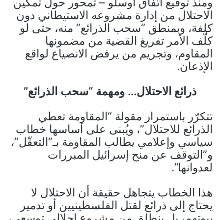
ومنذ توقيع اتفاق أوسلو – تمحور حول تمكين
الاحتلال من إدارة مشروعه الاستيطاني دون
كلفة، وبمنطق “سحب الذرائع” منه، حتى لو
كلّف الأمر تفريغ القضية من مضمونها
المقاوم، وتجريم من يرفض الانصياع لواقع
الإذعان.
ذرائع الاحتلال… ومهمة “سحب الذرائع”
تتكرّر باستمرار مقولة “المقاومة تعطي
الذرائع للاحتلال”، ويُبنى على أساسها خطاب
سياسي وإعلامي يطالب المقاومة بـ”التعقّل”،
و”التوقف عن منح إسرائيل المبررات
لعدوانها”.
هذا الخطاب يتجاهل حقيقة أن الاحتلال لا
يحتاج إلى ذرائع لقتل الفلسطينيين أو تدمير
بيوتهم، بل ينطلق من مشروع إحلالي توسعي،