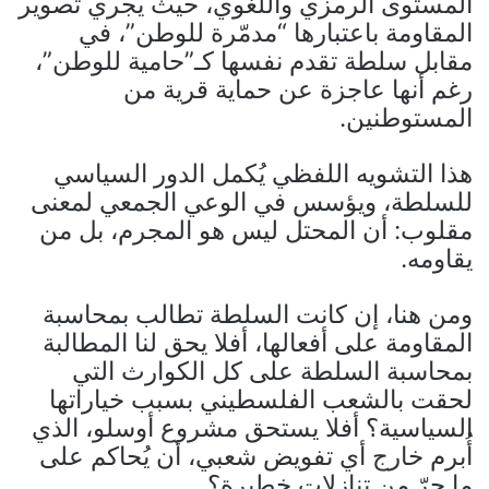
المستوى الرمزي واللغوي، حيث يجري تصوير
المقاومة باعتبارها “مدمّرة للوطن”، في
مقابل سلطة تقدم نفسها كـ”حامية للوطن”،
رغم أنها عاجزة عن حماية قرية من
المستوطنين.
هذا التشويه اللفظي يُكمل الدور السياسي
للسلطة، ويؤسس في الوعي الجمعي لمعنى
مقلوب: أن المحتل ليس هو المجرم، بل من
يقاومه.
ومن هنا، إن كانت السلطة تطالب بمحاسبة
المقاومة على أفعالها، أفلا يحق لنا المطالبة
بمحاسبة السلطة على كل الكوارث التي
لحقت بالشعب الفلسطيني بسبب خياراتها
السياسية؟ أفلا يستحق مشروع أوسلو، الذي
أُبرم خارج أي تفويض شعبي، أن يُحاكم على
ما جرّ من تنازلات خطيرة؟.