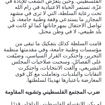
الفلسطيني. وحين يتعرّض الشعب للإبادة في
غزّة، تستمر الحياة الاعتيادية في رام الله
تحت رعاية السلطة، التي لا ترى في مشهد
المجازر ما يستدعي وقفة وطنية جامعة، بل
تواصل الاحتفال بمهرجاناتها كما لو كانت في
بلد طبيعي، لا في وطن محتل.
قامت السلطة كذلك بتفكيك ما تبقى من
مؤسسات وطنية جامعة، وفي مقدمتها منظمة
التحرير، واحتكرت القرار السياسي، وضيّقت
على الفصائل، وسحبت صلاحيات المجلس
التشريعي، وألغت الانتخابات، واحتكرت
النقابات والبلديات، وتعاملت مع كل قوى
المعارضة باعتبارها تهديدًا لسلطتها.
ضرب المجتمع الفلسطيني وتشويه المقاومة
لم يكن الانقسام الفلسطيني الداخلي قدرًا