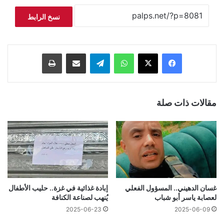
نسخ الرابط
فيسبوك
‫X
واتساب
تيلقرام
مشاركة عبر البريد
طباعة
مقالات ذات صلة
غسان الدهيني.. المسؤول الفعلي
إبادة غذائية في غزة.. حليب الأطفال
لعصابة ياسر أبو شباب
يُنهب لصناعة الكنافة
2025-06-23
2025-06-09