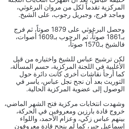
المركزية تقدماً لكل من مروان البرغوثي،
وماجد فرج، وجبريل رجوب، على الشيخ.
وحصل البرغوثي على 1879 صوتاً، ثم فرج
بـ1861 صوتاً، ثم الرجوب بـ1609 أصوات،
فالشيخ بـ1570 صوتاً،
لكن ترشيح عباس للشيخ واختياره من قبل
الأغلبية في اللجنة المركزية، حسم المسألة،
كما أرجأ نقاشات أخرى كانت دائرة حول
التوريث بعد أن نجح نجل عباس، ياسر في
الوصول إلى عضوية المركزية الحالية.
وشهدت انتخابات مركزية فتح الشهر الماضي،
خروج قادة بارزين ومعروفين في الحركة،
بينهم عباس زكي، وعزام الأحمد، واللواء
إسماعيل جبر، كما لم ينجح قادة معروفون