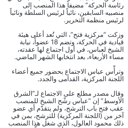
رئاسة الحركة” مضيفا هذا المنصب إلى
منصبيه السابقين، نائباً لرئيس السلطة ونائباً
لرئيس منظمة التحرير.
وزكت “مركزية فتح”، التي تُعد أعلى هيئة
قيادية في الحركة، وتضم 18 عضواً، نيابة
الشيخ لعباس، في أول اجتماع لها عقدته،
مساء الأربعاء، بعد انتخابها الشهر الماضي.
وترأّس عباس الاجتماع بحضور جميع أعضاء
اللجنة المركزية، القدامى والجدد.
وقال مصدر مطلع على الاجتماع لـ”الشرق
الأوسط” إن “عباس رشّح الشيخ للمنصب
عقب فتح باب الترشح، ولم يتقدّم أي عضو
آخر من (اللجنة المركزية) للترشح، بمن في
ذلك محمود العالول، الذي شغل هذا المنصب