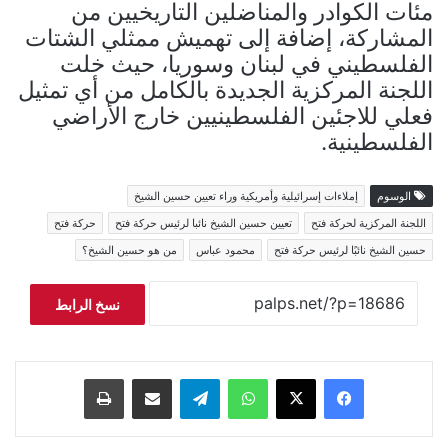
مئات الكوادر والمناضلين التاريخيين من
المشاركة، إضافة إلى تهميش ممثلي الشتات
الفلسطيني في لبنان وسوريا، حيث خلت
اللجنة المركزية الجديدة بالكامل من أي تمثيل
فعلي للاجئين الفلسطينيين خارج الأراضي
الفلسطينية.
الوسوم
إملاءات إسرائيلية وأمريكية وراء تعيين حسين الشيخ
اللجنة المركزية لحركة فتح
تعيين حسين الشيخ نائبا لرئيس حركة فتح
حركة فتح
حسين الشيخ نائبًا لرئيس حركة فتح
محمود عباس
من هو حسين الشيخ؟
نسخ الرابط
فيسبوك
‫X
واتساب
تيلقرام
مشاركة عبر البريد
طباعة