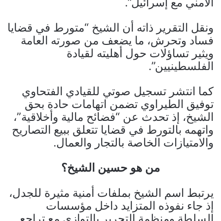
الأمني مع إسرائيل”.
ونقل التقرير ذاته أن الشيخ “متورط في قضايا
فساد وتحرش، ما يضعف من صورته العامة
ويثير تساؤلات حول أهليته لقيادة
الفلسطينيين”.
كما انتشر تسجيل صوتي للقيادي الفتحاوي
توفيق الطيراوي تضمن اتهامات حادة بحق
الشيخ، إذ تحدث عن “فضائح مالية وأخلاقية”،
واتهمه بالتورط في قضايا تتعلق ببيع التصاريح
والامتيازات الخاصة بالتجار والعمال.
من هو حسين الشيخ؟
يرتبط اسم الشيخ بملفات أمنية مثيرة للجدل،
إذ جاء نفوذه المتزايد داخل مؤسسات
السلطة ومنظمة التحرير بالتوازي مع تراجع