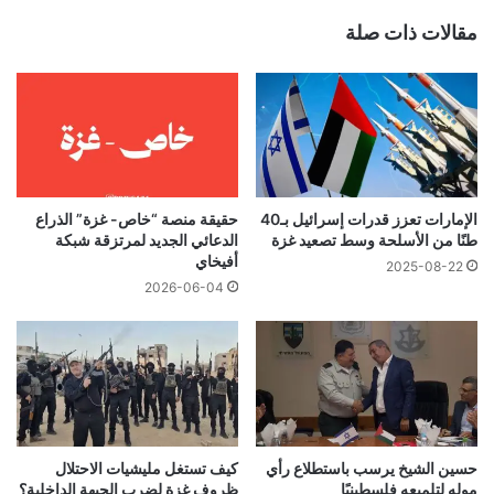
مقالات ذات صلة
الإمارات تعزز قدرات إسرائيل بـ40
حقيقة منصة “خاص- غزة” الذراع
طنًا من الأسلحة وسط تصعيد غزة
الدعائي الجديد لمرتزقة شبكة
أفيخاي
2025-08-22
2026-06-04
حسين الشيخ يرسب باستطلاع رأي
كيف تستغل مليشيات الاحتلال
موله لتلميعه فلسطينيًا
ظروف غزة لضرب الجبهة الداخلية؟