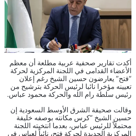
أكدت تقارير صحفية عربية مطلعة أن معظم
الأعضاء القدامى في اللجنة المركزية لحركة
“فتح” يعارضون حسين الشيخ رغم إعلان
تعيينه مؤخرا نائبا لرئيس الحركة بترشيح من
رئيس سلطة رام الله والحركة محمود عباس.
وقالت صحيفة الشرق الأوسط السعودية إن
حسين الشيخ “كرس مكانته بوصفه خليفة
محتملاً للرئيس عباس، بعدما انتخبته اللجنة
المركزية الجديدة لحركة فتح، نائباً لعباس في