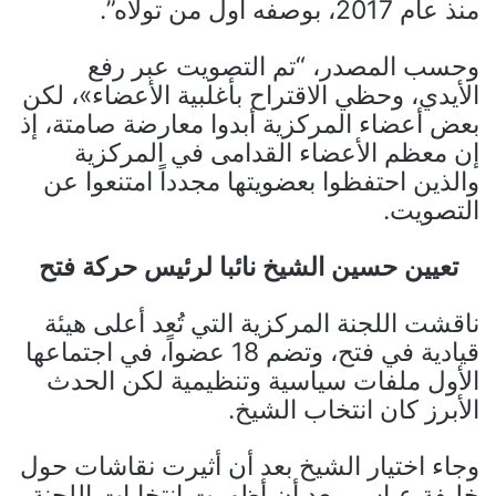
منذ عام 2017، بوصفه أول من تولّاه”.
وحسب المصدر، “تم التصويت عبر رفع
الأيدي، وحظي الاقتراح بأغلبية الأعضاء»، لكن
بعض أعضاء المركزية أبدوا معارضة صامتة، إذ
إن معظم الأعضاء القدامى في المركزية
والذين احتفظوا بعضويتها مجدداً امتنعوا عن
التصويت.
تعيين حسين الشيخ نائبا لرئيس حركة فتح
ناقشت اللجنة المركزية التي تُعد أعلى هيئة
قيادية في فتح، وتضم 18 عضواً، في اجتماعها
الأول ملفات سياسية وتنظيمية لكن الحدث
الأبرز كان انتخاب الشيخ.
وجاء اختيار الشيخ بعد أن أثيرت نقاشات حول
خليفة عباس، بعد أن أظهرت انتخابات اللجنة