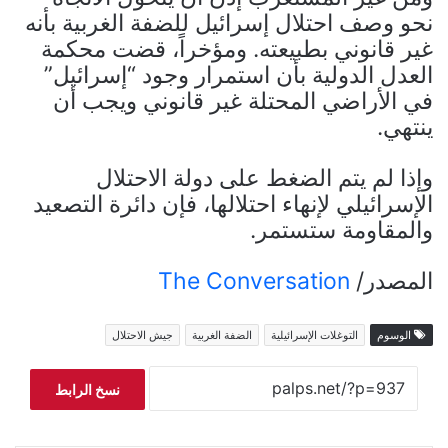
نحو وصف احتلال إسرائيل للضفة الغربية بأنه
غير قانوني بطبيعته. ومؤخراً، قضت محكمة
العدل الدولية بأن استمرار وجود “إسرائيل”
في الأراضي المحتلة غير قانوني ويجب أن
ينتهي.
وإذا لم يتم الضغط على دولة الاحتلال
الإسرائيلي لإنهاء احتلالها، فإن دائرة التصعيد
والمقاومة ستستمر.
المصدر/
The Conversation
الوسوم
التوغلات الإسرائيلية
الضفة الغربية
جيش الاحتلال
نسخ الرابط