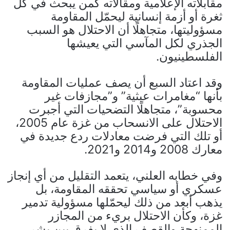
مقابلاته الإعلامية ومقالاته كمن يبحث في كل
ثغرة أو أزمة إنسانية ليحمّل المقاومة
مسؤوليتها، متجاهلًا أن الاحتلال هو السبب
الجذري لكل المآسي التي يعيشها
الفلسطينيون.
وقد اعتاد السبع أن يصف عمليات المقاومة
بأنها “مغامرات عبثية” و”مجازفات غير
محسوبة”، متجاهلًا التضحيات التي أجبرت
الاحتلال على الانسحاب من غزة عام 2005،
أو تلك التي فرضت معادلات ردع جديدة في
معارك 2008 و2014 و2021.
وفي خطابه العلني، يتعمد التقليل من أي إنجاز
عسكري أو سياسي تحققه المقاومة، بل
يذهب أبعد من ذلك ليحمّلها مسؤولية تدمير
غزة، وكأن الاحتلال بريء من المجازر
الممنهجة والقصف الذي لا يفرق بين بشر