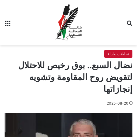
بحث عن
الق
تحليلات واراء
نضال السبع.. بوق رخيص للاحتلال
لتقويض روح المقاومة وتشويه
إنجازاتها
2025-08-20