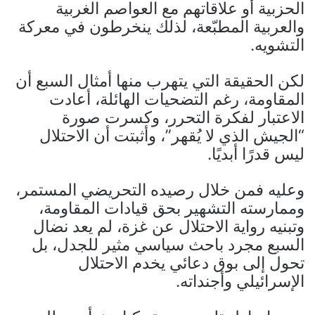
الحزبية أو علاقاتهم مع العواصم الغربية
والعربية المطبّعة، لذلك ينخرطون في معركة
التشويه.
لكن الحقيقة التي يتهرب منها أمثال السبع أن
المقاومة، رغم التضحيات الهائلة، أعادت
الاعتبار لفكرة التحرر، وكسرت صورة
“الجيش الذي لا يُقهر”، وأثبتت أن الاحتلال
ليس قدرًا أبديًا.
وعليه فمن خلال رصيده التحريضي المستمر،
وممارسته التشهير بحق قيادات المقاومة،
وتبنيه رواية الاحتلال عن غزة، لم يعد نضال
السبع مجرد باحث سياسي مثير للجدل، بل
تحول إلى بوق دعائي يخدم الاحتلال
الإسرائيلي وأجنداته.