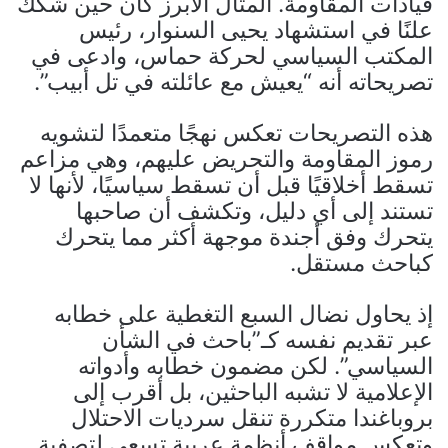
قيادات المقاومة. المثال الأبرز كان حين شكك
علنًا في استشهاد يحيى السنوار، رئيس
المكتب السياسي لحركة حماس، وادعى في
تصريحاته أنه “يعيش مع عائلته في تل أبيب”.
هذه التصريحات تعكس نهجًا متعمدًا لتشويه
رموز المقاومة والتحريض عليهم، وهي مزاعم
تسقط أخلاقيًا قبل أن تسقط سياسيًا، لأنها لا
تستند إلى أي دليل، وتكشف أن صاحبها
يتحرك وفق أجندة موجهة أكثر مما يتحرك
كباحث مستقل.
إذ يحاول نضال السبع التغطية على خطابه
عبر تقديم نفسه كـ”باحث في الشأن
السياسي”. لكن مضمون خطابه وأدواته
الإعلامية لا تشبه الباحثين، بل أقرب إلى
بروباغندا متكررة تنقل سرديات الاحتلال
وتعكس مواقف أنظمة عربية تسعى لتصفية