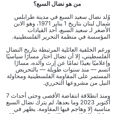
من هو نضال السبع؟
وُلد نضال سعيد السبع في مدينة طرابلس
شمال لبنان بتاريخ 1 يناير 1971، وهو الابن
الأصغر لـ سعيد السبع، أحد القيادات
المؤسسة في منظمة التحرير الفلسطينية.
ورغم الخلفية العائلية المرتبطة بتاريخ النضال
الفلسطيني، إلا أن نضال اختار مسارًا سياسيًا
وإعلاميًا بعيدًا تمامًا عن إرث والده، مسارًا
اتسم — منذ سنوات طويلة — بالتحريض
المستمر على المقاومة الفلسطينية ومحاولة
النيل من مشروعها التحرري.
ومنذ انطلاقة انتفاضة الأقصى وحتى أحداث 7
أكتوبر 2023 وما بعدها، لم يترك نضال السبع
مناسبة إلا وهاجم فيها المقاومة. يظهر في