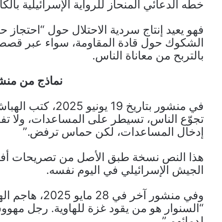
خطه الدعائي المنحاز للرواية الإسرائيلية بالكا
فهو يعيد إنتاج سردية الاحتلال حول “احتجاز 
الشكوك حول قادة المقاومة، سواء عبر قصص 
بالتربح من معاناة الناس.
نماذج من منش
في منشور بتاريخ 9
تجوّع الناس، تسيطر على المساعدات، ولا تفك
إدخال المساعدات، لكن حماس ترفض.”
هذا النص نسخة طبق الأصل من تصريحات أفيخ
الجيش الإسرائيلي في اليوم نفسه.
وفي منشور آخر ف
“السنوار هو من يقود غزة للهاوية. رجل مهووس
لدمائهم.”