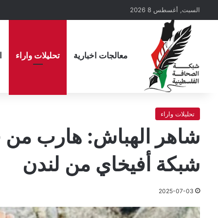
السبت, أغسطس 8 2026
معالجات اخبارية
تحليلات واراء
ا
تحليلات واراء
شاهر الهباش: هارب من ف
شبكة أفيخاي من لندن
2025-07-03