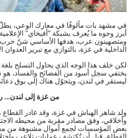
في مشهد بات مألوفًا في معارك الوعي، يطلّ 
أبرز وجوه ما يُعرف بشبكة “أفيخاي” الإعلامي
ومتصهينون عرب، هدفها الأساسي شنّ حرب 
الداخلية في غزة، بالتوازي مع تبرير العدوان 
لكن خلف هذا الوجه الذي يحاول التسلح بلغة 
يختفي سجل أسود من الفضائح والفساد، هو ن
ليستقر في لندن، ويتحوّل هناك إلى بوق دعائي
من غزة إلى لندن… ر
ولد شاهر الهباش في غزة، وقد غادر القطاع م
وأخلاقي، وفق مصادر مقربة من محيطه الاجتما
بعض المؤسسات لجمع أموال مشبوهة من مشا
القطاع، قبل أن تُكتشف عمليات تلاعب واخت