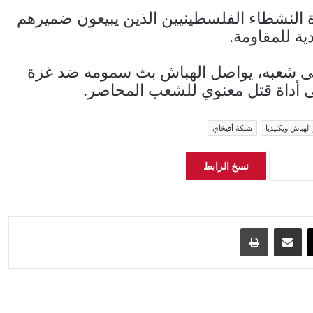
 النشطاء الفلسطينيين الذين يبيعون ضميرهم
ية للمقاومة.
 شعبه، يواصل الهباش بث سمومه ضد غزة
 إلى أداة قتل معنوي للشعب المحاصر.
لهباش ويكبيديا
شبكة أفيخاي
نسخ الرابط
‫X
مشاركة عبر البريد
طباعة