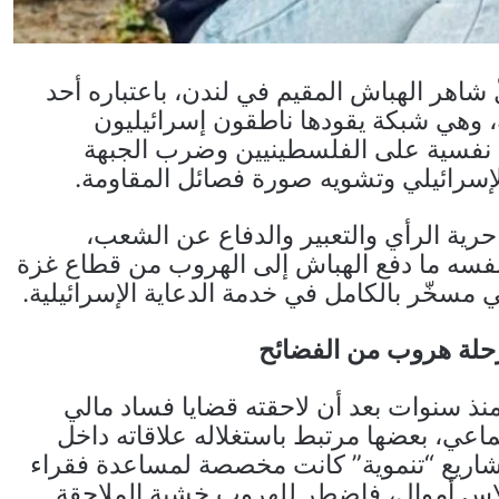
شاهر الهباش المقيم في لندن، باعتباره أحد
ة، وهي شبكة يقودها ناطقون إسرائيليون
نفسية على الفلسطينيين وضرب الجبهة
الإسرائيلي وتشويه صورة فصائل المقاومة.
حرية الرأي والتعبير والدفاع عن الشعب،
فسه ما دفع الهباش إلى الهروب من قطاع غزة
 مسخّر بالكامل في خدمة الدعاية الإسرائيلية.
حلة هروب من الفضائح
نذ سنوات بعد أن لاحقته قضايا فساد مالي
عي، بعضها مرتبط باستغلاله علاقاته داخل
ريع “تنموية” كانت مخصصة لمساعدة فقراء
لاس أموال، فاضطر للهروب خشية الملاحقة.