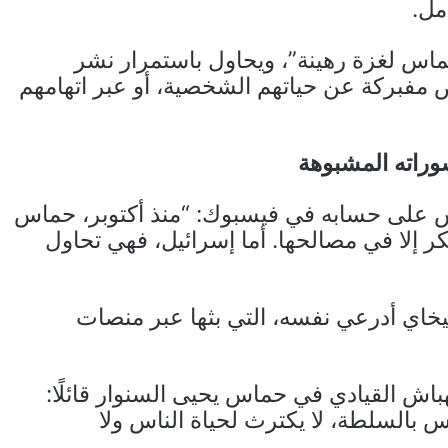
مل.
حماس لغزة رهينة”، ويحاول باستمرار نشر
مفبركة عن حياتهم الشخصية، أو عبر اتهامهم
وراته المشبوهة
1 يونيو 2025، كتب الهباش على حسابه في فيسبوك: “منذ أكتوبر، حماس
ر إلا في مصالحها. أما إسرائيل، فهي تحاول
اي أدرعي نفسه، التي بثها عبر منصات
ي 28 مايو 2025، هاجم الهباش القيادي في حماس يحيى السنوار قائلًا:
 بالسلطة، لا يكترث لحياة الناس ولا