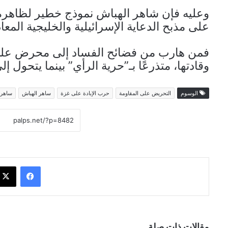
وعليه فإن شاهر الهباش نموذج خطير لظاهرة
على مذبح الدعاية الإسرائيلية والخليجية المعاد
فمن هارب من فضائح الفساد إلى محرض على
وقادتها، متذرعًا بـ”حرية الرأي” بينما يتحول
الوسوم
التحريض على المقاومة
حرب الإبادة على غزة
ساهر الهباش
ساهر ا
فيسبوك
مقالات ذات صلة