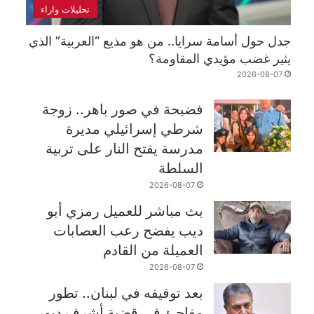
تحليلات واراء
جدل حول أسامة سرايا.. من هو مذيع “العربية” الذي
يثير غضب مؤيدي المقاومة؟
2026-08-07
فضيحة في صور باهر.. زوجة
شرطي إسرائيلي مديرة
مدرسة يفتح النار على تربية
السلطة
2026-08-07
بث مباشر للعميل رمزي أبو
ديب يفضح رعب العصابات
العميلة من القادم
2026-08-07
بعد توقيفه في لبنان.. تطور
مفاجئ في قضية أشرف دبور