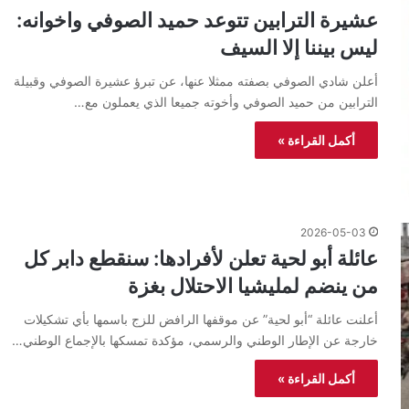
عشيرة الترابين تتوعد حميد الصوفي واخوانه:
ليس بيننا إلا السيف
أعلن شادي الصوفي بصفته ممثلا عنها، عن تبرؤ عشيرة الصوفي وقبيلة
الترابين من حميد الصوفي وأخوته جميعا الذي يعملون مع…
أكمل القراءة »
2026-05-03
عائلة أبو لحية تعلن لأفرادها: سنقطع دابر كل
من ينضم لمليشيا الاحتلال بغزة
أعلنت عائلة “أبو لحية” عن موقفها الرافض للزج باسمها بأي تشكيلات
خارجة عن الإطار الوطني والرسمي، مؤكدة تمسكها بالإجماع الوطني…
أكمل القراءة »