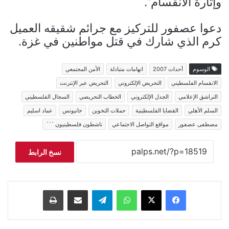
وإثارة الانقسام”.
دعوا عصفور للتركيز مع جرائم شقيقه العميل
كرم الذي شارك في قتل مواطنين في غزة.
الوسوم
أحداث 2007
اتهامات متبادلة
الأمن المجتمعي
الانقسام الفلسطيني
التحريض الإلكتروني
التحريض عبر الإنترنت
التراشق الإعلامي
الجدل الإلكتروني
الخطاب التحريضي
السجال الفلسطيني
السلم الأهلي
القضايا الفلسطينية
حملات التخوين
خانيونس
عماد اسليم
مصطفى عصفور
مواقع التواصل الاجتماعي
ناشطون فلسطينيون ```
نسخ الرابط
فيسبوك
‫X
واتساب
تيلقرام
مشاركة عبر البريد
طباعة