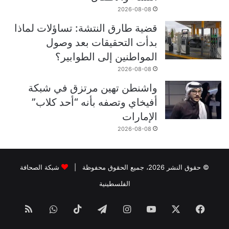
2026-08-08
قضية طارق النتشة: تساؤلات لماذا
بدأت التحقيقات بعد وصول
المواطنين إلى الطوابير؟
2026-08-08
واشنطن تهين مرتزق في شبكة
أفيخاي وتصفه بأنه “أحد كلاب”
الإمارات
2026-08-08
© حقوق النشر 2026، جميع الحقوق محفوظة |
شبكة الصحافة
الفلسطينية
فيسبوك
‫X
‫YouTube
انستقرام
تيلقرام
‫TikTok
واتساب
ملخص