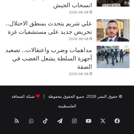
انسحاب الجيش
2026-08-08
علي شريم يتحدث بمنطق الاحتلال..
تحريض جديد على مستشفيات غزة
2026-08-08
مداهمات وضرب واعتقالات.. تصعيد
أجهزة السلطة يشعل الغضب في
الضفة
2026-08-08
© حقوق النشر 2026، جميع الحقوق محفوظة |
شبكة الصحافة
الفلسطينية
فيسبوك
‫X
‫YouTube
انستقرام
تيلقرام
‫TikTok
واتساب
ملخص