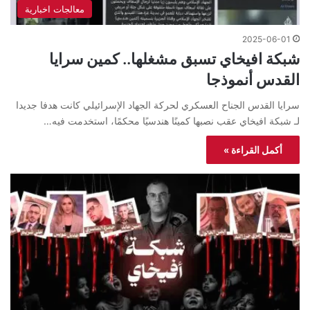
معالجات اخبارية
2025-06-01
شبكة افيخاي تسبق مشغلها.. كمين سرايا
القدس أنموذجا
سرايا القدس الجناح العسكري لحركة الجهاد الإسرائيلي كانت هدفا جديدا
لـ شبكة افيخاي عقب نصبها كمينًا هندسيًا محكمًا، استخدمت فيه…
أكمل القراءة »