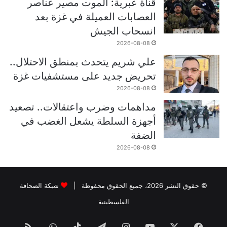
قناة عبرية: الموت مصير عناصر
العصابات العميلة في غزة بعد
انسحاب الجيش
2026-08-08
علي شريم يتحدث بمنطق الاحتلال..
تحريض جديد على مستشفيات غزة
2026-08-08
مداهمات وضرب واعتقالات.. تصعيد
أجهزة السلطة يشعل الغضب في
الضفة
2026-08-08
© حقوق النشر 2026، جميع الحقوق محفوظة |
شبكة الصحافة
الفلسطينية
فيسبوك
‫X
‫YouTube
انستقرام
تيلقرام
‫TikTok
واتساب
ملخص