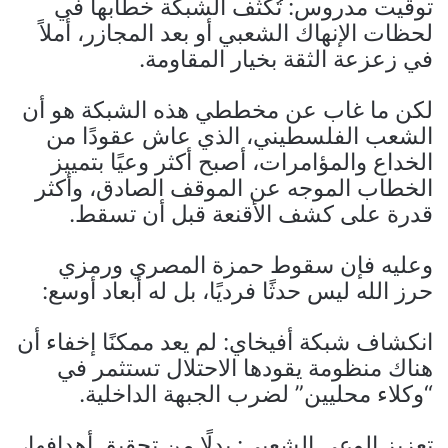
توقيت مدروس: تُكثّف الشبكة خطابها في
لحظات الإنهاك الشعبي أو بعد المجازر، أملاً
في زعزعة الثقة بخيار المقاومة.
لكن ما غاب عن مخططي هذه الشبكة هو أن
الشعب الفلسطيني، الذي عاش عقودًا من
الخداع والمؤامرات، أصبح أكثر وعيًا بتمييز
الخطاب الموجه عن الموقف الصادق، وأكثر
قدرة على كشف الأقنعة قبل أن تسقط.
وعليه فإن سقوط حمزة المصري ورمزي
حرز الله ليس حدثًا فرديًا، بل له أبعاد أوسع:
انكشاف شبكة أفيخاي: لم يعد ممكنًا إخفاء أن
هناك منظومة يقودها الاحتلال تستثمر في
“وكلاء محليين” لضرب الجبهة الداخلية.
تعزيز الوعي الشعبي: بدلًا من تحقيق أهدافها،