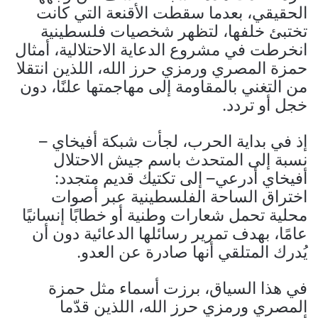
الحقيقي، بعدما سقطت الأقنعة التي كانت
تختبئ خلفها، لتظهر شخصيات فلسطينية
انخرطت في مشروع الدعاية الاحتلالية، أمثال
حمزة المصري ورمزي حرز الله، اللذين انتقلا
من التغني بالمقاومة إلى مهاجمتها علنًا، دون
خجل أو تردد.
إذ في بداية الحرب، لجأت شبكة أفيخاي –
نسبة إلى المتحدث باسم جيش الاحتلال
أفيخاي أدرعي– إلى تكتيك قديم متجدد:
اختراق الساحة الفلسطينية عبر أصوات
محلية تحمل شعارات وطنية أو خطابًا إنسانيًا
عامًا، بهدف تمرير رسائلها الدعائية دون أن
يُدرك المتلقي أنها صادرة عن العدو.
في هذا السياق، برزت أسماء مثل حمزة
المصري ورمزي حرز الله، اللذين قدّما