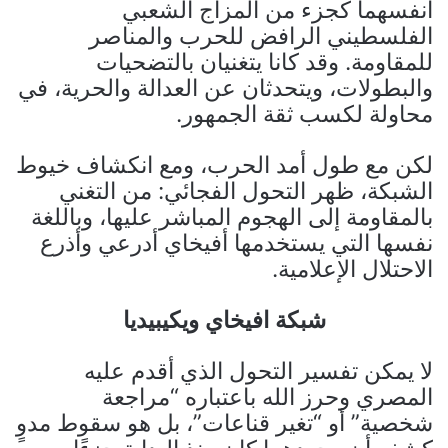
أنفسهما كجزء من المزاج الشعبي
الفلسطيني الرافض للحرب والمناصر
للمقاومة. وقد كانا يتغنيان بالتضحيات
والبطولات، ويتحدثان عن العدالة والحرية، في
محاولة لكسب ثقة الجمهور.
لكن مع طول أمد الحرب، ومع انكشاف خيوط
الشبكة، ظهر التحول الفجائي: من التغني
بالمقاومة إلى الهجوم المباشر عليها، وباللغة
نفسها التي يستخدمها أفيخاي أدرعي وأذرع
الاحتلال الإعلامية.
شبكة افيخاي ويكيبيديا
لا يمكن تفسير التحول الذي أقدم عليه
المصري وحرز الله باعتباره “مراجعة
شخصية” أو “تغير قناعات”، بل هو سقوط مدوٍ