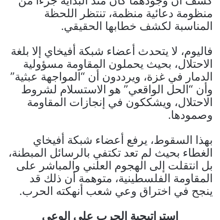
كشف أن وجودهما كان منذ البداية جزءًا من
منظومة دعائية منظمة، تنتظر اللحظة
المناسبة لكشف خطابها الحقيقي.
فاليوم، لا يتحدث أعضاء شبكة أفيخاي إلا بلغة
الاحتلال، بحيث يحملون المقاومة مسؤولية
الدمار في غزة، ويرددون أن “المواجهة عبثية”
وأن “الحل الواقعي” هو الاستسلام لشروط
الاحتلال، ويشككون في إنجازات المقاومة
وصمودها.
بهذا السقوط، يرفع أعضاء شبكة أفيخاي
الغطاء بحيث لم تعد تكتفي بالرسائل المبطنة،
بل انتقلت إلى الهجوم العلني والمباشر على
المقاومة الفلسطينية، متوهمة أن ذلك قد
ينجح في اختراق وعي شعب أنهكته الحرب.
استراتيجية الحرب على الوعي