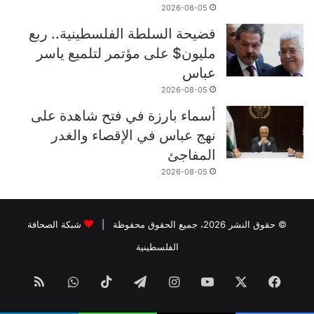
2026-08-05
فضيحة السلطة الفلسطينية.. ربع
مليون$ على مؤتمر لتلميع ياسر
عباس
2026-08-05
أسماء بارزة في فتح شاهدة على
نهج عباس في الإقصاء والغدر
المفاجئ
2026-08-05
© حقوق النشر 2026، جميع الحقوق محفوظة |
شبكة الصحافة
الفلسطينية
فيسبوك
‫X
‫YouTube
انستقرام
تيلقرام
‫TikTok
واتساب
ملخص