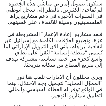
ستكون بتمويل إماراتي مباشر. هذه الخطوة
لم تُفاجئ الكثيرين، بالنظر إلى سجل أبوظبي
في السنوات الأخيرة في دعم مشاريع يراها
الفلسطينيون وسيلة للالتفاف على قضيتهم.
فبعد مشاريع “إعادة الإعمار” المشروطة في
غزة، وتطبيع العلاقات الكاملة مع إسرائيل عبر
اتفاقية أبراهام، يأتي الآن التمويل الإماراتي لما
يُسمى “منطقة إنسانية” ليُقرأ على نطاق
واسع كجزء من خطة سياسية مشتركة تهدف
إلى تفريغ القطاع من سكانه تدريجيًا.
ويرى محللون أن الإمارات تلعب هنا دور
“المموِّل المحايد” لتجميل وجه الاحتلال، بينما
في الواقع توفر له الغطاء السياسي والمالي
لتطبيق سيناريو التهجير.