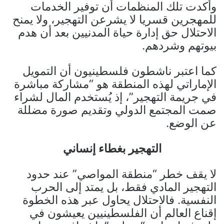
وأكدت تلك المنظمات أن توفير الخدمات
للمهجرين قسريا لا يشرعن التهجير، ولا يمنح
الاحتلال حق إدارة حياة المدنيين بعد أن هدم
بيوتهم وشردهم.
كما اعتبر ناشطون فلسطينيون أن التمويل
الإماراتي لهذه المنطقة هو “مشاركة مباشرة
في جريمة التهجير”، إذ يُستخدم المال لشراء
صمت المجتمع الدولي وتقديم صورة مضللة
عن الوضع.
التهجير بغطاء إنساني
لا يقف خطر “منطقة المواصي” عند حدود
التهجير المادي فقط، بل يمتد إلى الحرب
النفسية. فالاحتلال يحاول عبر هذه الخطوة
إقناع العالم أن الفلسطينيين يعيشون في