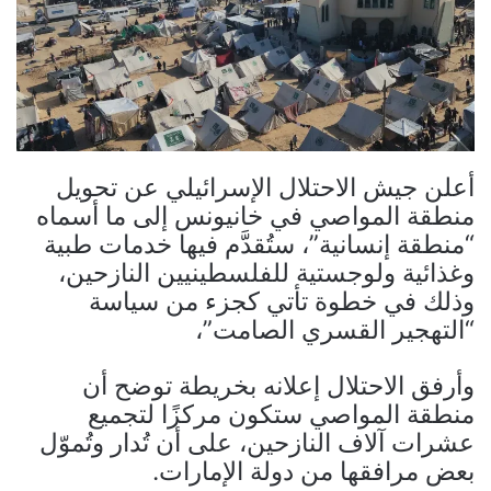
أعلن جيش الاحتلال الإسرائيلي عن تحويل
منطقة المواصي في خانيونس إلى ما أسماه
“منطقة إنسانية”، ستُقدَّم فيها خدمات طبية
وغذائية ولوجستية للفلسطينيين النازحين،
وذلك في خطوة تأتي كجزء من سياسة
“التهجير القسري الصامت”،
وأرفق الاحتلال إعلانه بخريطة توضح أن
منطقة المواصي ستكون مركزًا لتجميع
عشرات آلاف النازحين، على أن تُدار وتُموّل
بعض مرافقها من دولة الإمارات.