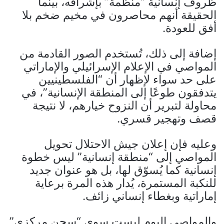
ظروف إنسانية “منظمة” بإشرافه، بينما
الحقيقة أنهم محاصرون في مخيم ضخم بلا
أفق للعودة.
إضافة إلى ذلك، تُستخدم الصور القادمة من
المواصي في الإعلام الإسرائيلي والإماراتي
على حد سواء لإظهار أن “الفلسطينيين
يتدفقون طوعًا إلى المنطقة الإنسانية”، في
محاولة لتبرير أن النزوح خيارهم، لا نتيجة
قصف وتهجير قسري.
وعليه فإن إعلان جيش الاحتلال تحويل
المواصي إلى “منطقة إنسانية” ليس خطوة
إنسانية كما يُسوّق لها، بل هو عنوان جديد
للنكبة المستمرة، يُدار هذه المرة برعاية
إماراتية وبغطاء إنساني زائف.
والمواصي اليوم ليست سوى “سجن مركزي”