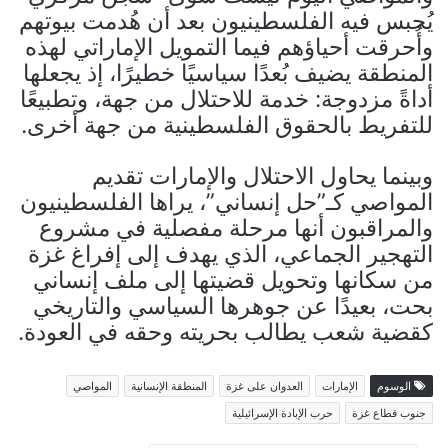
يُحبس فيه الفلسطينيون بعد أن هُدمت بيوتهم
وأُحرقت أحياؤهم فيما التمويل الإماراتي لهذه
المنطقة يضيف بُعدًا سياسيًا خطيرًا، إذ يجعلها
أداةً مزدوجة: خدمة للاحتلال من جهة، وتطبيعًا
للتفريط بالحقوق الفلسطينية من جهة أخرى.
وبينما يحاول الاحتلال والإمارات تقديم
المواصي كـ”حل إنساني”، يراها الفلسطينيون
والمراقبون أنها مرحلة مفصلية في مشروع
التهجير الجماعي، الذي يهدف إلى إفراغ غزة
من سكانها وتحويل قضيتها إلى ملف إنساني
بحت، بعيدًا عن جوهرها السياسي والتاريخي
كقضية شعب يطالب بحريته وحقه في العودة.
الوسوم
الإمارات
العدوان على غزة
المنطقة الإنسانية
المواصي
جنوب قطاع غزة
حرب الإبادة الإسرائيلية