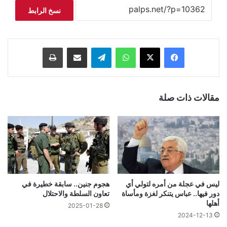
نسخ الرابط
فيسبوك
‫X
واتساب
تيلقرام
مشاركة عبر البريد
طباعة
مقالات ذات صلة
ليس في عجلة من أمره لتولي أي
هجوم جنين.. سابقة خطيرة في
دور فيها.. عباس يتنكر لغزة ومأساة
تعاون السلطة والاحتلال
أهلها
2025-01-28
2024-12-13