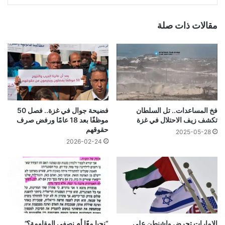
مقالات ذات صلة
فخ المساعدات.. تل السلطان
فضيحة جوال في غزة.. فصل 50
تكشف زيف الاحتلال في غزة
موظفًا بعد 18 عامًا ورفض صرف
حقوقهم
2025-05-28
2026-02-24
الإمارات تحرض واشنطن على
“نحيا معًا أم نصفي المقاومة؟”..