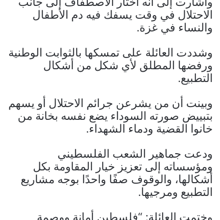
وأشارت إلى أنه اختار الاصطفاف إلى جانب
الاحتلال في وقت يسفك فيه دم الأطفال
والنساء في غزة.
وشددت العائلة على تمسكها بالثوابت الوطنية
ورفضها المطلق لأي شكل من أشكال
التطبيع.
وبينت أن من يشرعن جرائم الاحتلال أو يسهم
بتبييض صورته السوداء يضع نفسه بخانة من
خانوا القضية ودماء الشهداء.
ودعت جماهير الشعب الفلسطيني
ومؤسساته إلى تعزيز خيار المقاومة بكل
أشكالها، والوقوف صفًا واحدًا بوجه مشاريع
التطبيع ومرجيها.
وختمت العائلة: “فلسطين أمانة ووصمة