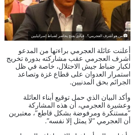
من هو أشرف العجرمي؟.. قيادي بفتح يحاضر لضباط إسرائيليين
أعلنت عائلة العجرمي براءتها من المدعو
أشرف العجرمي عقب مشاركته بدورة تخريج
لكبار ضباط جيش الاحتلال، خاصة في ظل
استمرار العدوان على قطاع غزة وتصاعد
الجرائم بحق المدنيين.
وأكد البيان الذي حمل توقيع أبناء العائلة
وعشيرة العجرمي، أن هذه المشاركة
“مستنكرة ومرفوضة بشكل قاطع”، معتبرين
أن العجرمي “لا يمثل إلا نفسه”.