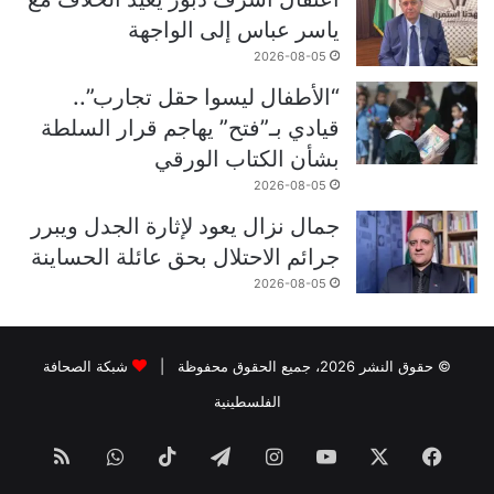
ياسر عباس إلى الواجهة
2026-08-05
“الأطفال ليسوا حقل تجارب”..
قيادي بـ”فتح” يهاجم قرار السلطة
بشأن الكتاب الورقي
2026-08-05
جمال نزال يعود لإثارة الجدل ويبرر
جرائم الاحتلال بحق عائلة الحساينة
2026-08-05
© حقوق النشر 2026، جميع الحقوق محفوظة |
شبكة الصحافة
الفلسطينية
فيسبوك
‫X
‫YouTube
انستقرام
تيلقرام
‫TikTok
واتساب
ملخص