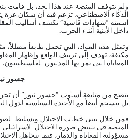
ولم تتوقف المنصة عند هذا الحد، بل قامت ب
الذكاء الاصطناعي، تزعم فيه أن سكان غزة ي
أسمته “شهادات قاسية” تكشف أساليب المقاو
داخل الأبنية أثناء الحرب.
وتمثل هذه المواد، التي تحمل طابعاً مضللاً، مث
مكثفة، تهدف إلى تزييف الواقع وإظهار المق
المعاناة التي يمر بها المدنيون الفلسطينيون.
جسور نيوز
يتضح من متابعة أسلوب “جسور نيوز” أن تحري
بل ينسجم أيضاً مع الأجندة السياسية لدول الت
فمن خلال تبني خطاب الاحتلال وتسليط الضوء
المنصة في تبييض صورة الاحتلال الإسرائيلي 
مسؤولية المعاناة والدمار، فيما يتجاهل الاح