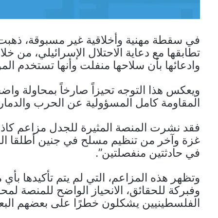
في سقطة مهنية وأخلاقية غير مسبوقة، ذهبت من
تطابقها مع دعاية الاحتلال الإسرائيلي، من خل
وادعائها بأن سلاحها منفلت وأنها تستخدم المو
ويعكس هذا التوجه تحيزاً صارخاً بمحاولة واضح
المقاومة كامل المسؤولية عن الحرب والدمار
فقد نشرت المنصة المثيرة للجدل مزاعم كاذ
غزة وآخر من تنظيم مسلح في جنين أطلقا النا
في حادثتين منفصلتين”.
وتظهر هذه المزاعم، التي لم يتم تأكيدها ب
وفبركة للحقائق، الانحياز الواضح للمنصة لمح
الفلسطينيين يشكلون خطرًا على بعضهم البعض