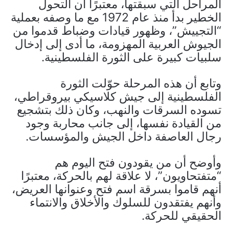
المراحل التي سبقتها، معتبرًا أن التحول
الخطير بدأ منذ عام 1972 مع ما وصفه بعملية
“التجييش”، وظهور قيادات وضباط قدموا من
الجيوش العربية المهزومة، ما أدى إلى إدخال
سلبيات كبيرة على الثورة الفلسطينية.
وتابع أن هذه المرحلة حوّلت الثورة
الفلسطينية إلى جيش كلاسيكي بيروقراطي،
تسوده السرقات والنهب، وكان ذلك بتشجيع
من القيادة نفسها، إلى جانب محاربة وجود
رجال العاصفة داخل الجيش والمؤسسات.
وأوضح أن من يقودون فتح اليوم هم
“متفتحاويون”، لا علاقة لهم بالحركة، معتبرًا
أنهم قاموا بسرقة اسم فتح وعنوانها العريض،
وأنهم يفتقدون للسلوك والأخلاق والانتماء
الحقيقي للحركة.