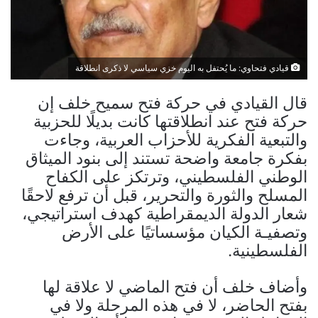
قيادي فتحاوي: ما يُحتفل به اليوم خزي سياسي لا ذكرى انطلاقة
قال القيادي في حركة فتح سميح خلف إن
حركة فتح عند انطلاقتها كانت بديلًا للحزبية
والتبعية الفكرية للأحزاب العربية، وجاءت
بفكرة جامعة واضحة تستند إلى بنود الميثاق
الوطني الفلسطيني، وترتكز على الكفاح
المسلح والثورة والتحرير، قبل أن ترفع لاحقًا
شعار الدولة الديمقراطية كهدف استراتيجي،
وتصفيـة الكيان مؤسساتيًا على الأرض
الفلسطينية.
وأضاف خلف أن فتح الماضي لا علاقة لها
بفتح الحاضر، لا في هذه المرحلة ولا في