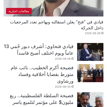
معالجات اخبارية
قيادي في “فتح” يعلن استقالته ويهاجم تعدد المرجعيات
داخل الحركة
2026-08-06
قيادي فتحاوي: أشرف دبور حُمي 13
عاماً ويوم اختلف أصبح فاسداً
2026-08-06
فضيحة أكرم الخطيب.. نائب عام
متورط بقضايا أخلاقية وفساد
ورشاوى
2026-08-05
فضيحة السلطة الفلسطينية.. ربع
مليون$ على مؤتمر لتلميع ياسر