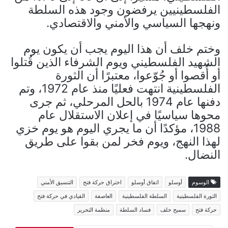
الفلسطينيين يرفضون وجود هذه السلطة
ونهجها السياسي والأمني والاقتصادي.
وختم خلف أن هذا اليوم يجب أن يكون يوم
الشهيد الفلسطيني ويوم الشرفاء الذين قُتلوا
أو أُقصوا أو جُوّعوا، معتبرًا أن الثورة
الفلسطينية انتهت فعليًا منذ عام 1972، وتم
دفنها عام 1974 بالحل المرحلي، ثم جرى
محوها سياسيًا في إعلان الاستقلال عام
1988، مؤكدًا أن ما يجري اليوم هو يوم خزي
لهذا النهج، ويوم فخر لمن بقوا على طريق
النضال.
الوسوم
أوسلو
اتفاق أوسلو
اختراق حركة فتح
التنسيق الأمني
الثورة الفلسطينية
السلطة الفلسطينية
العاصفة
القيادي في حركة فتح
حركة فتح
سميح خلف
فساد السلطة
منظمة التحرير