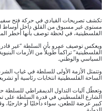
تكشف تصريحات القيادي في حركة فتح سفير
مستوى غير مسبوق من القلق داخل أوساط الن
الفلسطينية، في لحظة توصف بأنها أخطر المرا
ويعكس توصيف عمرو بأن السلطة “غير قادرة 
الفلسطينية” تراكماً طويلاً من الأزمات البني
السياسي والوطني.
وتتمثل الأزمة الأولى للسلطة في غياب الشرع
الساحة الفلسطينية انتخابات رئاسية أو تشريعي
وتعطّل آليات التداول الديمقراطي للسلطة 
الشارع الفلسطيني في قدرة السلطة على تمث
كبير عرضة للطعن، سواء داخليًا أو خارجيًا، وق
الدولية.