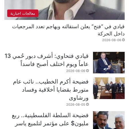
معالجات اخبارية
قيادي في “فتح” يعلن استقالته ويهاجم تعدد المرجعيات
داخل الحركة
2026-08-06
قيادي فتحاوي: أشرف دبور حُمي 13
عاماً ويوم اختلف أصبح فاسداً
2026-08-06
فضيحة أكرم الخطيب.. نائب عام
متورط بقضايا أخلاقية وفساد
ورشاوى
2026-08-05
فضيحة السلطة الفلسطينية.. ربع
مليون$ على مؤتمر لتلميع ياسر