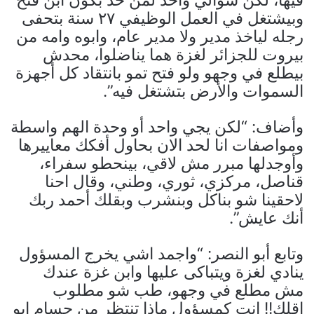
وبيشتغل في العمل الوظيفي ٢٧ سنة بتحفى
رجله لياخذ مدير ولا مدير عام، وابوه وامه من
بيروت للجزائر لغزة هما يناضلوا، محدش
بيطلع في وجهو ولو فتح تمو بانتقاد كل أجهزة
السموات والأرض بتشتغل فيه”.
وأضاف: “لكن يجي واحد أو وحدة الهم واسطة
ومواصفات انا لحد الان بحاول أفكك معاييرها
وأوجدلها مبرر مش لاقي، بينحطو سفراء،
قناصل، مركزي، ثوري، وطني، وقال احنا
لاحقينا شو بناكل وبنشرب وبقلك أحمد ربك
أنك عايش”.
وتابع أبو النصر: “واجمد اشي يخرج المسؤول
ينادي لغزة ويتباكى عليها وابن غزة عندك
مش مطلع في وجهو، طب شو مطلوب
اقلك!! انت كمسؤول ماذا تنتظر من حسام ابو