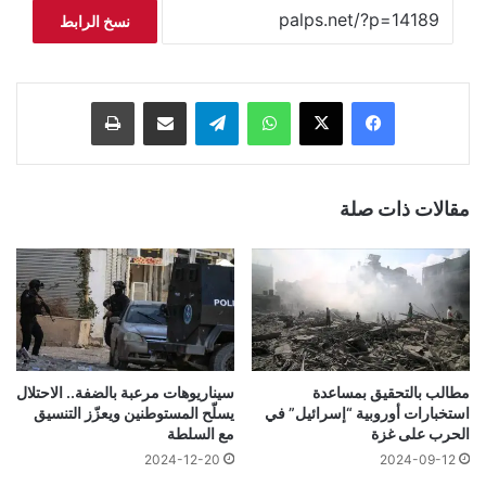
نسخ الرابط
فيسبوك
‫X
واتساب
تيلقرام
مشاركة عبر البريد
طباعة
مقالات ذات صلة
مطالب بالتحقيق بمساعدة
سيناريوهات مرعبة بالضفة.. الاحتلال
استخبارات أوروبية “إسرائيل” في
يسلّح المستوطنين ويعزّز التنسيق
الحرب على غزة
مع السلطة
2024-12-20
2024-09-12