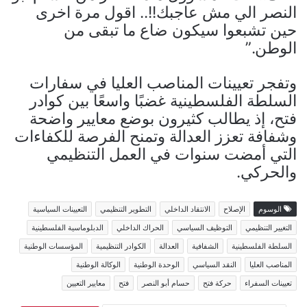
النصر الي مش عاجبك!!.. اقول مرة اخرى
حين تشبعوا سيكون ضاع ما تبقى من
الوطن.”
وتفجر تعيينات المناصب العليا في سفارات
السلطة الفلسطينية غضبًا واسعًا بين كوادر
فتح، إذ يطالب كثيرون بوضع معايير واضحة
وشفافة تعزز العدالة وتمنح الفرصة للكفاءات
التي أمضت سنوات في العمل التنظيمي
والحركي.
الوسوم
الإصلاح
الانتقاد الداخلي
التطوير التنظيمي
التعيينات السياسية
التغيير التنظيمي
التوظيف السياسي
الحراك الداخلي
الدبلوماسية الفلسطينية
السلطة الفلسطينية
الشفافية
العدالة
الكوادر التنظيمية
المؤسسات الوطنية
المناصب العليا
النقد السياسي
الوحدة الوطنية
الوكالة الوطنية
تعيينات السفراء
حركة فتح
حسام أبو النصر
فتح
معايير التعيين