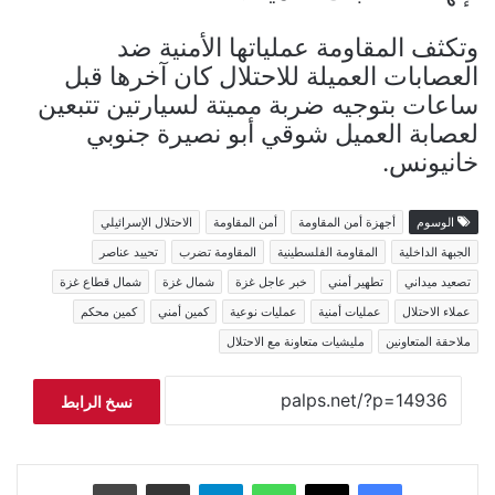
وتكثف المقاومة عملياتها الأمنية ضد
العصابات العميلة للاحتلال كان آخرها قبل
ساعات بتوجيه ضربة مميتة لسيارتين تتبعين
لعصابة العميل شوقي أبو نصيرة جنوبي
خانيونس.
الوسوم
أجهزة أمن المقاومة
أمن المقاومة
الاحتلال الإسرائيلي
الجبهة الداخلية
المقاومة الفلسطينية
المقاومة تضرب
تحييد عناصر
تصعيد ميداني
تطهير أمني
خبر عاجل غزة
شمال غزة
شمال قطاع غزة
عملاء الاحتلال
عمليات أمنية
عمليات نوعية
كمين أمني
كمين محكم
ملاحقة المتعاونين
مليشيات متعاونة مع الاحتلال
نسخ الرابط
فيسبوك
‫X
واتساب
تيلقرام
مشاركة عبر البريد
طباعة