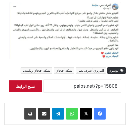
الوسوم
المرتزق أشرف نصر
شبكة أفيخاي
شبكة أفيخاي ويكيبيديا
نسخ الرابط
فيسبوك
‫X
واتساب
تيلقرام
مشاركة عبر البريد
طباعة