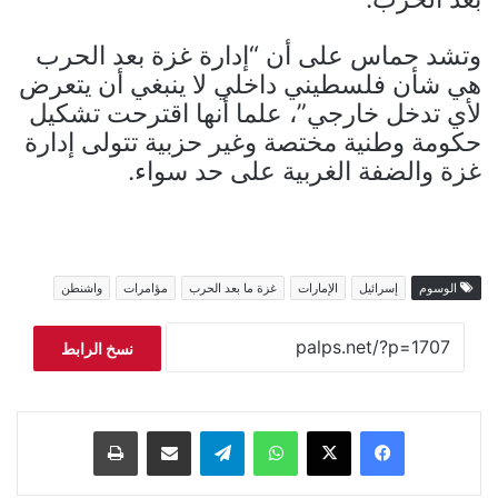
وتشد حماس على أن “إدارة غزة بعد الحرب
هي شأن فلسطيني داخلي لا ينبغي أن يتعرض
لأي تدخل خارجي”، علما أنها اقترحت تشكيل
حكومة وطنية مختصة وغير حزبية تتولى إدارة
غزة والضفة الغربية على حد سواء.
الوسوم
إسرائيل
الإمارات
غزة ما بعد الحرب
مؤامرات
واشنطن
نسخ الرابط
فيسبوك
‫X
واتساب
تيلقرام
مشاركة عبر البريد
طباعة