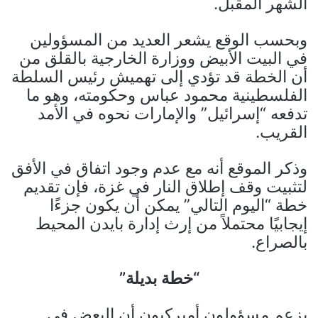
الشهر المقبل.
وبحسب الوقع يشعر العديد من المسؤولين
في البيت الأبيض ووزارة الخارجية بالقلق من
أن الخطة قد تؤدي إلى تهميش رئيس السلطة
الفلسطينية محمود عباس وحكومته، وهو ما
تدفعه “إسرائيل” والإمارات نحوه في الأمد
القريب.
وذكر الموقع أنه مع عدم وجود اتفاق في الأفق
لتثبيت وقف إطلاق النار في غزة، فإن تقديم
خطة “اليوم التالي” يمكن أن يكون جزءًا
إيجابيًا محتملاً من إرث إدارة بايدن المحيط
بالصراع.
“خطة بديلة”
يزعم مسؤولون أميركيون أن البعض في