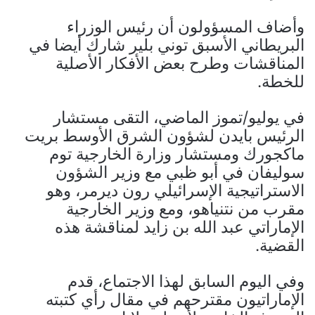
وأضاف المسؤولون أن رئيس الوزراء
البريطاني الأسبق توني بلير شارك أيضا في
المناقشات وطرح بعض الأفكار الأصلية
للخطة.
في يوليو/تموز الماضي، التقى مستشار
الرئيس بايدن لشؤون الشرق الأوسط بريت
ماكجورك ومستشار وزارة الخارجية توم
سوليفان في أبو ظبي مع وزير الشؤون
الاستراتيجية الإسرائيلي رون ديرمر، وهو
مقرب من نتنياهو، ومع وزير الخارجية
الإماراتي عبد الله بن زايد لمناقشة هذه
القضية.
وفي اليوم السابق لهذا الاجتماع، قدم
الإماراتيون مقترحهم في مقال رأي كتبته