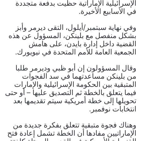
الإسرائيلية الإماراتية حظيت بدفعة متجددة
في الأسابيع الأخيرة.
وفي نهاية سبتمبر/أيلول، التقى ديرمر وأبز
بشكل منفصل مع بلينكن، المسؤول عن هذه
القضية داخل إدارة بايدن، على هامش
الجمعية العامة للأمم المتحدة في نيويورك.
وقال المسؤولون إن أبو ظبي وديرمر طلبا
من بلينكن مساعدتهما في سد الفجوات
المتبقية بين الحكومة الإسرائيلية والإمارات
فيما يتعلق بالخطة ثم التصديق عليها – أو حتى
تحويلها إلى خطة أمريكية سيتم تقديمها بعد
انتخابات نوفمبر.
وهناك فجوة متبقية تتعلق بفكرة جديدة من
الإماراتيين مفادها أن الخطة تشمل إعادة فتح