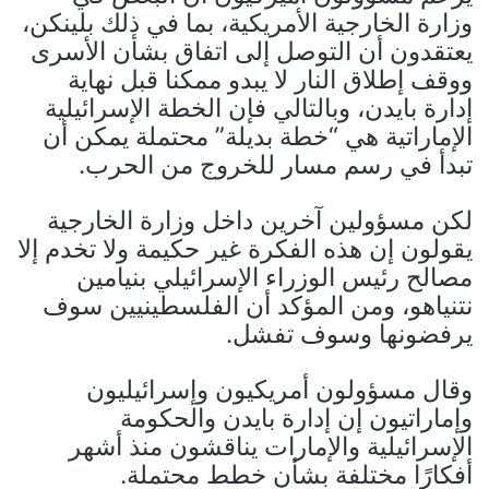
وزارة الخارجية الأمريكية، بما في ذلك بلينكن،
يعتقدون أن التوصل إلى اتفاق بشأن الأسرى
ووقف إطلاق النار لا يبدو ممكنا قبل نهاية
إدارة بايدن، وبالتالي فإن الخطة الإسرائيلية
الإماراتية هي “خطة بديلة” محتملة يمكن أن
تبدأ في رسم مسار للخروج من الحرب.
لكن مسؤولين آخرين داخل وزارة الخارجية
يقولون إن هذه الفكرة غير حكيمة ولا تخدم إلا
مصالح رئيس الوزراء الإسرائيلي بنيامين
نتنياهو، ومن المؤكد أن الفلسطينيين سوف
يرفضونها وسوف تفشل.
وقال مسؤولون أمريكيون وإسرائيليون
وإماراتيون إن إدارة بايدن والحكومة
الإسرائيلية والإمارات يناقشون منذ أشهر
أفكارًا مختلفة بشأن خطط محتملة.