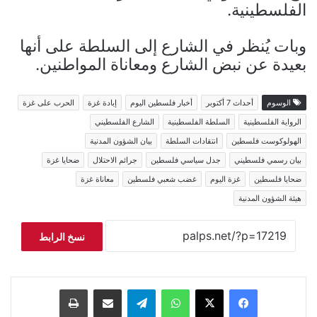
الفلسطينية.
وبات يُنظر في الشارع إلى السلطة على أنها
بعيدة عن نبض الشارع ومعاناة المواطنين.
الوسوم
أحداث 7 أكتوبر
أخبار فلسطين اليوم
إبادة غزة
الحرب على غزة
الرواية الفلسطينية
السلطة الفلسطينية
الشارع الفلسطيني
الهولوكوست فلسطين
انتقادات السلطة
بيان الشؤون المدنية
بيان رسمي فلسطيني
جدل سياسي فلسطين
جرائم الاحتلال
ضحايا غزة
ضحايا فلسطين
غزة اليوم
غضب شعبي فلسطين
معاناة غزة
هيئة الشؤون المدنية
نسخ الرابط
فيسبوك
‫X
واتساب
تيلقرام
مشاركة عبر البريد
طباعة