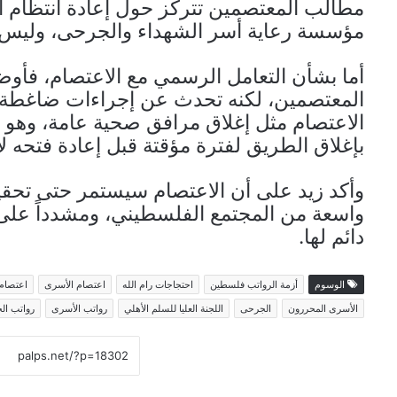
مطالب المعتصمين تتركز حول إعادة انتظام ال
مؤسسة رعاية أسر الشهداء والجرحى، وليس ال
أما بشأن التعامل الرسمي مع الاعتصام، فأوض
المعتصمين، لكنه تحدث عن إجراءات ضاغطة، 
الاعتصام مثل إغلاق مرافق صحية عامة، وهو م
بإغلاق الطريق لفترة مؤقتة قبل إعادة فتحه لاح
وأكد زيد على أن الاعتصام سيستمر حتى تحقي
واسعة من المجتمع الفلسطيني، ومشدداً على ض
دائم لها.
الوسوم
أزمة الرواتب فلسطين
احتجاجات رام الله
اعتصام الأسرى
اعتصام 
الأسرى المحررون
الجرحى
اللجنة العليا للسلم الأهلي
رواتب الأسرى
رواتب ال