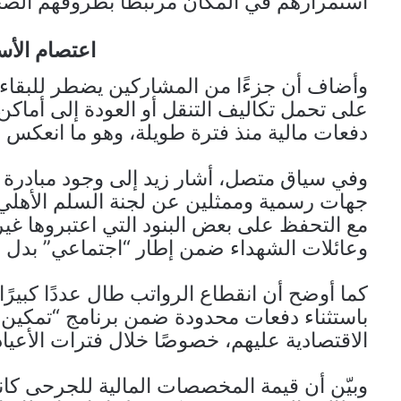
استمرارهم في المكان مرتبطًا بظروفهم الصح
اعتصام الأ
وأضاف أن جزءًا من المشاركين يضطر للبقاء
على تحمل تكاليف التنقل أو العودة إلى أماكن 
دفعات مالية منذ فترة طويلة، وهو ما انعكس
وفي سياق متصل، أشار زيد إلى وجود مبادرة ق
جهات رسمية وممثلين عن لجنة السلم الأهلي، لافت
مع التحفظ على بعض البنود التي اعتبروها غ
وعائلات الشهداء ضمن إطار “اجتماعي” بدل اعتبا
كما أوضح أن انقطاع الرواتب طال عددًا كبيرً
باستثناء دفعات محدودة ضمن برنامج “تمكين
الاقتصادية عليهم، خصوصًا خلال فترات الأعيا
وبيّن أن قيمة المخصصات المالية للجرحى كانت 