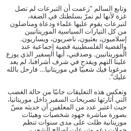
وتابع السالم “زعمت أن التبرعات لم تصل
غزة لأنها لم تمرّ بسلطتك في الضفة،
لتبرعات يقوم عليها علماء ودعاة ومناضلون
من كل التيارات السياسية الموريتانيين
إسلاميون، بعثيون، ناصريون، ويساريون.
والقضية الفلسطينية قضية إجماعية عند
الموريتانيين. وصدقني، أيها السفير الذي يوزع
علينا التهم ويقدح في شرف أشرافنا، لم يعد
مرغوبا فيك شعبيّا في موريتانيا… فارحل بالله
عليك”.
وتعكس هذه التعليقات جانبًا من حالة الغضب
التي أثارتها تصريحات السفير داخل موريتانيا،
حيث اعتبر عدد من المعلقين أن حديثه مسّ
بصورة مباشرة جهود شخصيات وهيئات
موريتانية ظلت على مدى سنوات تنظم
حملات دعم وتبرعات لصالح الشعب