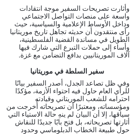
وأثارت تصريحات السفير موجة انتقادات
واسعة على منصات التواصل الاجتماعي
وداخل الأوساط الإعلامية والسياسية، حيث
رأى منتقدون أن حديثه تجاهل تاريخ موريتانيا
الطويل في مساندة القضية الفلسطينية،
وأساء إلى حملات التبرع التي شارك فيها
آلاف الموريتانيين بدافع التضامن مع غزة.
سفير السلطة في موريتانيا
وفي ظل تصاعد الجدل، أصدر السفير بيانًا
للرأي العام حاول فيه احتواء الأزمة، مؤكدًا
احترامه للشعب الموريتاني وقيادته
ومؤسساته، ومعتبرًا أن تصريحاته أُخرجت من
سياقها، إلا أن البيان لم ينهِ حالة الاستياء التي
أثارتها تصريحاته، بل فتح بابًا جديدًا للنقاش
حول طبيعة الخطاب الدبلوماسي وحدود