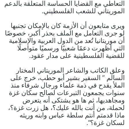
التعاطي مع القضايا الحساسة المتعلقة بالدعم
الموريتاني للشعب الفلسطيني.
ويرى متابعون أن الأزمة كان بالإمكان تجنبها
لو جرى التعامل مع الملف بحذر أكبر، خصوصًا
أن موريتانيا تُعد من الدول العربية والإسلامية
التي أظهرت دعمًا شعبيًا ورسميًا متواصلًا
للقضية الفلسطينية على مدار عقود.
وعلق الكاتب والشاعر الموريتاني المختار
السالم ” السفير بشير أبو حطب، خرج على
الملأ يقدح في ذمة علماء ورجال شرفاء منذ
سنوات يجمعون التبرعات لصالح سكان غزة
ومجاهديها، ثم ها هو يشتكى أنه يتعرض
لحملة، من أنت بالله عليك؟َ، هل زرت غزة؟،
ماذا قدمتم أنتم سلطة عباس وابنه وريثه
لسكان غزة؟”.